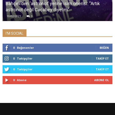
Bahçeli’den ‘astronot’ yerine isim önerisi: “Artık
astronot değil Cacabey diyelim”
10/02/2021
0
I'M SOCIAL
0
Beğenenler
BEĞEN
0
Takipçiler
TAKIP ET
0
Takipçiler
TAKIP ET
0
Abone
ABONE OL