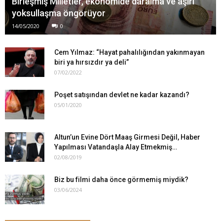
Birleşmiş Milletler, ekonomide daralma ve aşırı
yoksullaşma öngörüyor
14/05/2020
0
Cem Yılmaz: “Hayat pahalılığından yakınmayan
biri ya hırsızdır ya deli”
07/02/2022
Poşet satışından devlet ne kadar kazandı?
05/01/2020
Altun’un Evine Dört Maaş Girmesi Değil, Haber
Yapılması Vatandaşla Alay Etmekmiş…
02/08/2019
Biz bu filmi daha önce görmemiş miydik?
03/06/2024