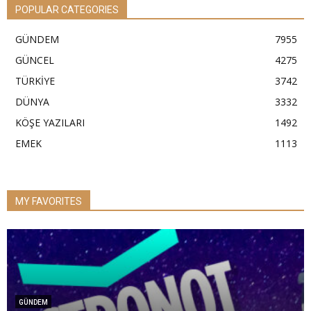
POPULAR CATEGORIES
GÜNDEM
7955
GÜNCEL
4275
TÜRKİYE
3742
DÜNYA
3332
KÖŞE YAZILARI
1492
EMEK
1113
MY FAVORITES
GÜNDEM