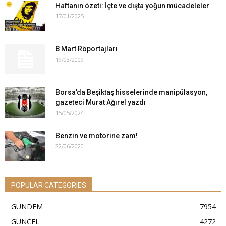
Haftanın özeti: İçte ve dışta yoğun mücadeleler
17/01/2025
8 Mart Röportajları
19/03/2009
Borsa’da Beşiktaş hisselerinde manipülasyon,
gazeteci Murat Ağırel yazdı
15/05/2024
Benzin ve motorine zam!
22/06/2020
POPULAR CATEGORIES
GÜNDEM
7954
GÜNCEL
4272