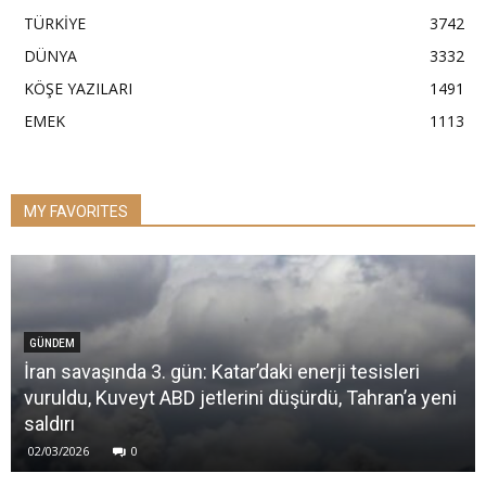
TÜRKİYE
3742
DÜNYA
3332
KÖŞE YAZILARI
1491
EMEK
1113
MY FAVORITES
GÜNDEM
İran savaşında 3. gün: Katar’daki enerji tesisleri
vuruldu, Kuveyt ABD jetlerini düşürdü, Tahran’a yeni
saldırı
02/03/2026
0