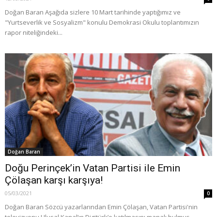
Doğan Baran Aşağıda sizlere 10 Mart tarihinde yaptığımız ve
"Yurtseverlik ve Sosyalizm" konulu Demokrasi Okulu toplantımızın
rapor niteliğindeki...
Doğan Baran
Doğu Perinçek’in Vatan Partisi ile Emin
Çölaşan karşı karşıya!
05/03/2021
0
Doğan Baran Sözcü yazarlarından Emin Çölaşan, Vatan Partisi'nin
televizyonu Ulusal Kanal’ın Digitürk’e katılmasını manalı bulmuş.