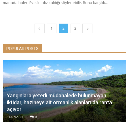
manada halen Evet’in cılız kaldığı söylenebilir. Buna karşılık...
1
2
3
POPULAR POSTS
Yangınlara yeterli müdahalede bulunmayan
iktidar, hazineye ait ormanlık alanları da ranta
açıyor
31/07/2021
0