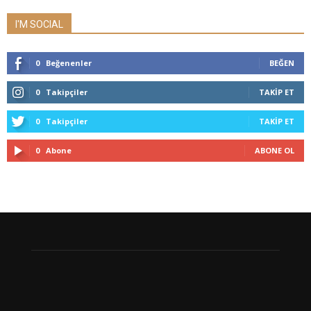
I'M SOCIAL
0
Beğenenler
BEĞEN
0
Takipçiler
TAKIP ET
0
Takipçiler
TAKIP ET
0
Abone
ABONE OL