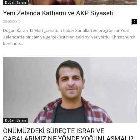
Doğan Baran
Yeni Zelanda Katliamı ve AKP Siyaseti
25/03/2019
0
Doğan Baran 15 Mart günü tüm haber kanalları ve programlar Yeni
Zelanda’da bir camiye gerçekleştirilen saldırıyı veriyordu. Christchurch
kentinde...
Doğan Baran
ÖNÜMÜZDEKİ SÜREÇTE ISRAR VE
ÇABALARIMIZ NE YÖNDE YOĞUNLAŞMALI?