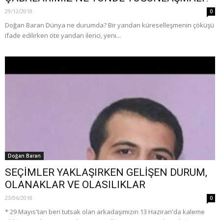
29/12/2018
0
Doğan Baran Dünya ne durumda? Bir yandan küreselleşmenin çöküşü
ifade edilirken öte yandan ilerici, yeni...
Doğan Baran
SEÇİMLER YAKLAŞIRKEN GELİŞEN DURUM,
OLANAKLAR VE OLASILIKLAR
23/06/2018
0
* 29 Mayıs'tan beri tutsak olan arkadaşımızın 13 Haziran'da kaleme