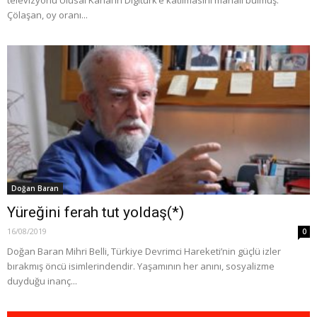
Çölaşan, oy oranı...
Doğan Baran
Yüreğini ferah tut yoldaş(*)
16/08/2019
0
Doğan Baran Mihri Belli, Türkiye Devrimci Hareketi’nin güçlü izler
bırakmış öncü isimlerindendir. Yaşamının her anını, sosyalizme
duyduğu inanç...