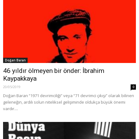
Doğan Baran
46 yıldır ölmeyen bir önder: İbrahim
Kaypakkaya
20/05/2019
0
Doğan Baran “1971 devrimciliği” veya “71 devrimci çıkışı” olarak bilinen
geleneğin, ardılı solun niteliksel gelişiminde oldukça büyük önemi
vardır....