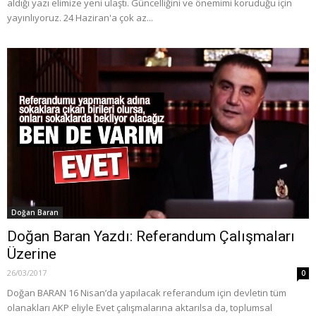
aldığı yazı elimize yeni ulaştı. Güncelliğini ve önemimi koruduğu için
yayınlıyoruz. 24 Haziran'a çok az...
Doğan Baran
Doğan Baran Yazdı: Referandum Çalışmaları
Üzerine
26/03/2017
0
Doğan BARAN 16 Nisan’da yapılacak referandum için devletin tüm
olanakları AKP eliyle Evet çalışmalarına aktarılsa da, toplumsal