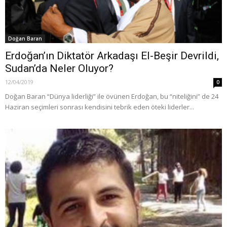
Doğan Baran
Erdoğan’ın Diktatör Arkadaşı El-Beşir Devrildi,
Sudan’da Neler Oluyor?
12/04/2019
0
Doğan Baran “Dünya liderliği” ile övünen Erdoğan, bu “niteliğini” de 24
Haziran seçimleri sonrası kendisini tebrik eden öteki liderler...