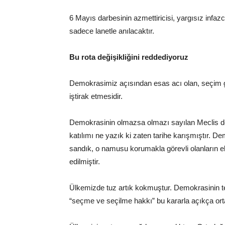
6 Mayıs darbesinin azmettiricisi, yargısız infaz
sadece lanetle anılacaktır.
Bu rota değişikliğini reddediyoruz
Demokrasimiz açısından esas acı olan, seçim gü
iştirak etmesidir.
Demokrasinin olmazsa olmazı sayılan Meclis den
katılımı ne yazık ki zaten tarihe karışmıştır. 
sandık, o namusu korumakla görevli olanların eli
edilmiştir.
Ülkemizde tuz artık kokmuştur. Demokrasinin tem
“seçme ve seçilme hakkı” bu kararla açıkça orta