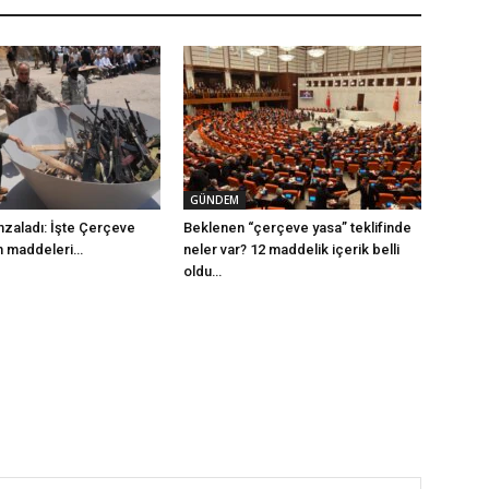
GÜNDEM
mzaladı: İşte Çerçeve
Beklenen “çerçeve yasa” teklifinde
m maddeleri…
neler var? 12 maddelik içerik belli
oldu…