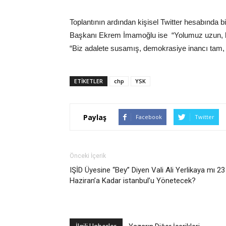
Toplantının ardından kişisel Twitter hesabında 
Başkanı Ekrem İmamoğlu ise “Yolumuz uzun, h
“Biz adalete susamış, demokrasiye inancı tam, 
ETIKETLER
chp
YSK
Paylaş
Facebook
Twitter
Önceki İçerik
IŞİD Üyesine “Bey” Diyen Vali Ali Yerlikaya mı 23
Haziran’a Kadar istanbul’u Yönetecek?