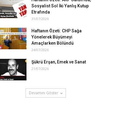
Sosyalist Sol İki Yanlış Kutup
Etrafında
31/07/2026
Haftanın Özeti: CHP Sağa
Yönelerek Büyümeyi
Amaçlarken Bölündü
24/07/2026
Şükrü Erşan, Emek ve Sanat
21/07/2026
Devamını Göster