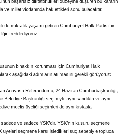
’nun başarısız diktatörlükleri düzeyine düşüren bu kararın
a ve millet vicdanında hak ettikleri sonu bulacaktır.
ili demokratik yaşamı getiren Cumhuriyet Halk Partisi’nin
liğini reddediyoruz.
amusunun bihakkın korunması için Cumhuriyet Halk
ri olarak aşağıdaki adımların atılmasını gerekli görüyoruz:
Nisan Anayasa Referandumu, 24 Haziran Cumhurbaşkanlığı,
hir Belediye Başkanlığı seçimiyle aynı sandıkta ve aynı
lediye meclis üyeliği seçimleri de aynı kıstasla
su sadece ve sadece YSK’dır. YSK’nın kusuru seçmene
yeleri seçmene karşı işledikleri suç sebebiyle topluca