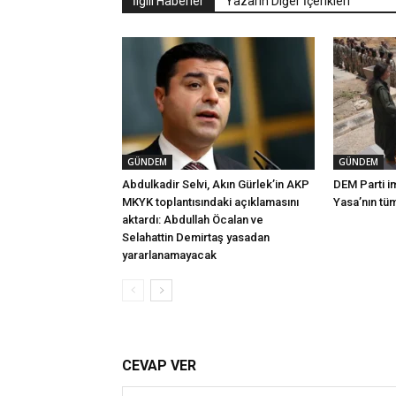
İlgili Haberler
Yazarın Diğer İçerikleri
GÜNDEM
GÜNDEM
Abdulkadir Selvi, Akın Gürlek’in AKP
DEM Parti i
MKYK toplantısındaki açıklamasını
Yasa’nın tü
aktardı: Abdullah Öcalan ve
Selahattin Demirtaş yasadan
yararlanamayacak
CEVAP VER