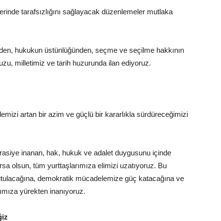
lerinde tarafsızlığını sağlayacak düzenlemeler mutlaka
siden, hukukun üstünlüğünden, seçme ve seçilme hakkının
, milletimiz ve tarih huzurunda ilan ediyoruz.
izi artan bir azim ve güçlü bir kararlıkla sürdüreceğimizi
krasiye inanan, hak, hukuk ve adalet duygusunu içinde
ursa olsun, tüm yurttaşlarımıza elimizi uzatıyoruz. Bu
e tutulacağına, demokratik mücadelemize güç katacağına ve
ımıza yürekten inanıyoruz.
ğiz