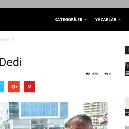
KATEGORİLER
YAZARLAR
 Yok Dedi
Dedi
1880
0
ş