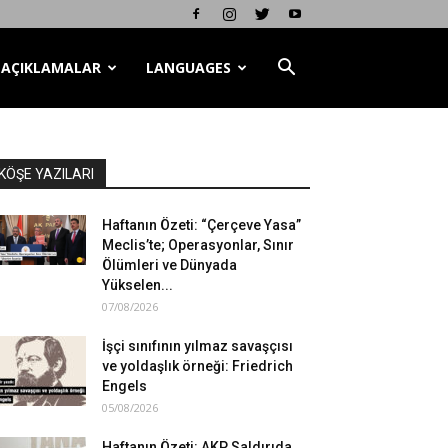
AÇIKLAMALAR
LANGUAGES
KÖŞE YAZILARI
Haftanın Özeti: “Çerçeve Yasa”
Meclis’te; Operasyonlar, Sınır
Ölümleri ve Dünyada
Yükselen...
07/08/2026
İşçi sınıfının yılmaz savaşçısı
ve yoldaşlık örneği: Friedrich
Engels
05/08/2026
Haftanın Özeti: AKP Saldırıda,