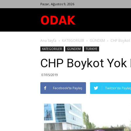
Pazar, Ağustos 9, 2026
Odak
Ana Sayfa
KATEGORİLER
GÜNDEM
CHP Boykot
Dergisi
KATEGORİLER
GÜNDEM
TÜRKİYE
CHP Boykot Yok 
07/05/2019
Facebook'ta Paylaş
Twitter'da Payla