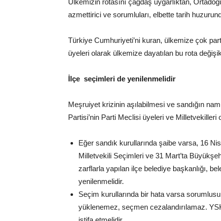
Ülkemizin rotasını çağdaş uygarlıktan, Ortadoğu
azmettirici ve sorumluları, elbette tarih huzurund
Türkiye Cumhuriyeti’ni kuran, ülkemize çok part
üyeleri olarak ülkemize dayatılan bu rota değişik
İlçe seçimleri de yenilenmelidir
Meşruiyet krizinin aşılabilmesi ve sandığın n
Partisi’nin Parti Meclisi üyeleri ve Milletvekille
Eğer sandık kurullarında şaibe varsa, 16 
Milletvekili Seçimleri ve 31 Mart’ta Büyükşe
zarflarla yapılan ilçe belediye başkanlığı, be
yenilenmelidir.
Seçim kurullarında bir hata varsa sorumlu
yüklenemez, seçmen cezalandırılamaz. YSK ü
istifa etmelidir.