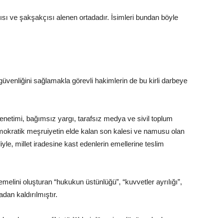
cısı ve şakşakçısı alenen ortadadır. İsimleri bundan böyle
venliğini sağlamakla görevli hakimlerin de bu kirli darbeye
etimi, bağımsız yargı, tarafsız medya ve sivil toplum
Demokratik meşruiyetin elde kalan son kalesi ve namusu olan
yle, millet iradesine kast edenlerin emellerine teslim
elini oluşturan “hukukun üstünlüğü”, “kuvvetler ayrılığı”,
dan kaldırılmıştır.