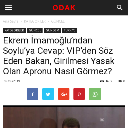
Ana Sayfa
KATEGORİLER
GÜNCEL
KATEGORİLER
GÜNCEL
GÜNDEM
TÜRKİYE
Ekrem İmamoğlu’ndan
Soylu’ya Cevap: VIP’den Söz
Eden Bakan, Girilmesi Yasak
Olan Apronu Nasıl Görmez?
09/06/2019
1632
0