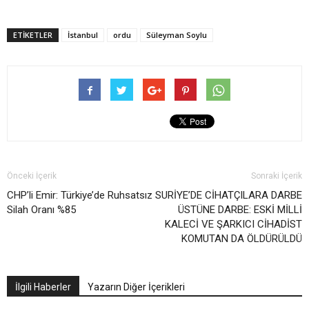
ETIKETLER
İstanbul
ordu
Süleyman Soylu
Önceki İçerik
Sonraki İçerik
CHP’li Emir: Türkiye’de Ruhsatsız
SURİYE’DE CİHATÇILARA DARBE
Silah Oranı %85
ÜSTÜNE DARBE: ESKİ MİLLİ
KALECİ VE ŞARKICI CİHADİST
KOMUTAN DA ÖLDÜRÜLDÜ
İlgili Haberler
Yazarın Diğer İçerikleri