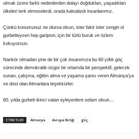
olmak üzere farklı nedenlerden dolayı doğdukları, yaşadıkları
ülkeleri terk etmeselerdi, orada kalsalardı insanlarımız.
Çünkü konumunuz ne olursa olsun, ister fakir ister zengin ol
gurbetteysen hep garipsin, için bir türlü buruk ve özlem
kokuyorsun.
Nankör olmadan yine de bir çok insanımıza bu 60 yıllık göç
sürecinde demokratik-özgür bir ortamda bir perspektif, gelecek
sunan, çalışma, eğitim alma ve yaşama şansı veren Almanya’ya
ve dost olan Almanlara teşekkürler.
60. yılda gurbeti ikinci vatan eyleyenlere selam olsun…
ETIKETLER
Almanya
Avrupa Birliği
göç