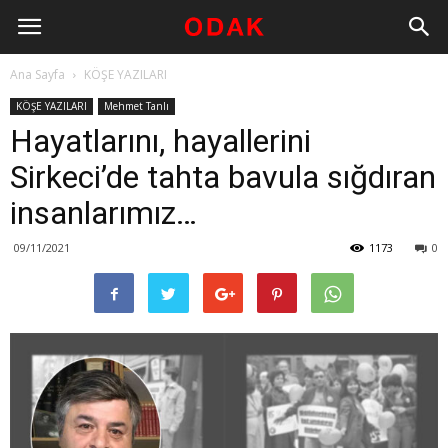
Ana Sayfa
KÖŞE YAZILARI
KÖŞE YAZILARI
Mehmet Tanlı
Hayatlarını, hayallerini
Sirkeci’de tahta bavula sığdıran
insanlarımız…
09/11/2021
1173
0