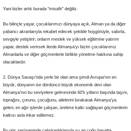
Yani bizler artık burada “misafir” değiliz.
Bu bilinçle yaşar, çocuklarımızı dünyaya açık, Alman ya da diğer
yabancı akranlarıyla rekabet edecek şekilde hoşgörüyle, sabırla,
sevgiyle yetiştirir; onların meslek ve yüksek eğitimine yatırım
yapar, destek verirsek ilerde Almanya’yı bizim çocuklarımız
Almanlarla ve diğer göçmenlerle birlikte yönetme hakkına sahip
olacaklardır.
2. Dünya Savaşı’nda yerle bir olan ama şimdi Avrupa’nın en
büyük, dünyanın ise dördüncü büyük ekonomik devi olan
Almanya’nın bu seviyelere gelmesinde 60’lı yılların başında taşını,
toprağını, çorunu, çocuğunu, ailelerini bırakarak Almanya’ya
gelen; en ağır işlerde çalışan, üretime katkı sağlayan göçmenlerin
katkısı asla inkar edilemez.
Bu göç serüveninde çalışkanlıklarıyla şu an çoğu hayatta