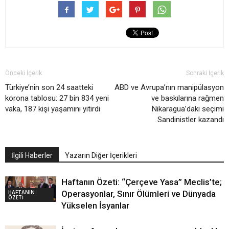
Önceki İçerik
Sonraki İçerik
Türkiye’nin son 24 saatteki
ABD ve Avrupa’nın manipülasyon
korona tablosu: 27 bin 834 yeni
ve baskılarına rağmen
vaka, 187 kişi yaşamını yitirdi
Nikaragua’daki seçimi
Sandinistler kazandı
İlgili Haberler
Yazarın Diğer İçerikleri
Haftanın Özeti: “Çerçeve Yasa” Meclis’te;
HAFTANIN
Operasyonlar, Sınır Ölümleri ve Dünyada
ÖZETİ
Yükselen İsyanlar