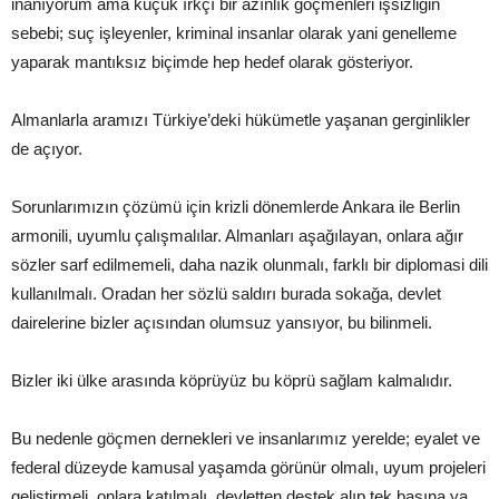
inanıyorum ama küçük ırkçı bir azınlık göçmenleri işsizliğin
sebebi; suç işleyenler, kriminal insanlar olarak yani genelleme
yaparak mantıksız biçimde hep hedef olarak gösteriyor.
Almanlarla aramızı Türkiye’deki hükümetle yaşanan gerginlikler
de açıyor.
Sorunlarımızın çözümü için krizli dönemlerde Ankara ile Berlin
armonili, uyumlu çalışmalılar. Almanları aşağılayan, onlara ağır
sözler sarf edilmemeli, daha nazik olunmalı, farklı bir diplomasi dili
kullanılmalı. Oradan her sözlü saldırı burada sokağa, devlet
dairelerine bizler açısından olumsuz yansıyor, bu bilinmeli.
Bizler iki ülke arasında köprüyüz bu köprü sağlam kalmalıdır.
Bu nedenle göçmen dernekleri ve insanlarımız yerelde; eyalet ve
federal düzeyde kamusal yaşamda görünür olmalı, uyum projeleri
geliştirmeli, onlara katılmalı, devletten destek alıp tek başına ya