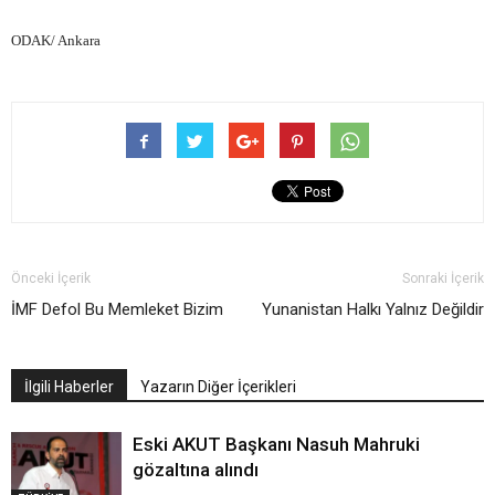
ODAK/ Ankara
Önceki İçerik
Sonraki İçerik
İMF Defol Bu Memleket Bizim
Yunanistan Halkı Yalnız Değildir
İlgili Haberler
Yazarın Diğer İçerikleri
Eski AKUT Başkanı Nasuh Mahruki
gözaltına alındı