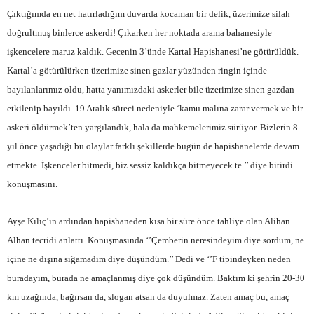
Çıktığımda en net hatırladığım duvarda kocaman bir delik, üzerimize silah
doğrultmuş binlerce askerdi! Çıkarken her noktada arama bahanesiyle
işkencelere maruz kaldık. Gecenin 3’ünde Kartal Hapishanesi’ne götürüldük.
Kartal’a götürülürken üzerimize sinen gazlar yüzünden ringin içinde
bayılanlarımız oldu, hatta yanımızdaki askerler bile üzerimize sinen gazdan
etkilenip bayıldı. 19 Aralık süreci nedeniyle ‘kamu malına zarar vermek ve bir
askeri öldürmek’ten yargılandık, hala da mahkemelerimiz sürüyor. Bizlerin 8
yıl önce yaşadığı bu olaylar farklı şekillerde bugün de hapishanelerde devam
etmekte. İşkenceler bitmedi, biz sessiz kaldıkça bitmeyecek te.’’ diye bitirdi
konuşmasını.
Ayşe Kılıç’ın ardından hapishaneden kısa bir süre önce tahliye olan Alihan
Alhan tecridi anlattı. Konuşmasında ‘’Çemberin neresindeyim diye sordum, ne
içine ne dışına sığamadım diye düşündüm.’’ Dedi ve ‘’F tipindeyken neden
buradayım, burada ne amaçlanmış diye çok düşündüm. Baktım ki şehrin 20-30
km uzağında, bağırsan da, slogan atsan da duyulmaz. Zaten amaç bu, amaç