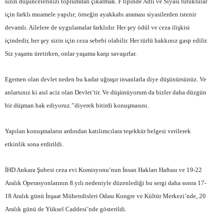
sizin düşüncelerinizi toplumdan çıkarmak. F tipinde Adli ve Siyasi tutuklular
için farklı muamele yapılır; örneğin ayakkabı araması siyasilerden istenir
devamlı. Ailelere de uygulamalar farklıdır. Her şey ödül ve ceza ilişkisi
içindedir, her şey sizin için ceza sebebi olabilir. Her türlü hakkınız gasp edilir.
Siz yaşamı üretirken, onlar yaşama karşı savaşırlar.
Egemen olan devlet neden bu kadar uğraşır insanlarla diye düşünürsünüz. Ve
anlarsınız ki asıl aciz olan Devlet’tir. Ve düşünüyorum da bizler daha düzgün
bir düşman hak ediyoruz.’’diyerek bitirdi konuşmasını.
Yapılan konuşmaların ardından katılımcılara teşekkür belgesi verilerek
etkinlik sona erdirildi.
İHD Ankara Şubesi ceza evi Komisyonu’nun İnsan Hakları Haftası ve 19-22
Aralık Operasyonlarının 8.yılı nedeniyle düzenlediği bu sergi daha sonra 17-
18 Aralık günü İnşaat Mühendisleri Odası Kongre ve Kültür Merkezi’nde, 20
Aralık günü de Yüksel Caddesi’nde gösterildi.