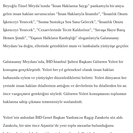
Beyoğlu Tünel Meyda’nında “İnsan Haklarına Saygı” pankartıyla bir araya
gelen insan hakları savunucuları “İnsan Haklarıyla İnsandır”, “İnsanlık Onuru
İşkenceyi Yenecek”, “Susma Sustukça Sıra Sana Gelecek”, “İnsanlık Onuru
İşkenceyi Yenecek”, “Cezaevlerinde Tecrit Kaldırılsın”, “Savaşa Hayır Barış
Hemen Şimdi”, “Yaşasın Halkların Kardeşliği” sloganlarıyla Galatasaray
Meydanı’na doğru, ellerinde getirdikleri mum ve lambalarla yürüyüşe geçtiler.
Galatasaray Meydanı’nda, İHD İstanbul Şubesi Başkanı Gülseren Yoleri bir
konuşma gerçekleştirdi. Yoleri her yıl geleneksel olarak insan hakları
haftasında eylem ve yürüyüşler düzenlediklerini belirtti. Yoleri dünyanın her
yerinde insan hakları ihlallerinin arttığını ve devletlerin bu ihlallerden bir an
önce vazgeçmesi gerektiğini söyledi. Gülseren Yoleri konuşmasını toplumun
haklarına sahip çıkması temennisiyle sonlandırdı.
Yoleri’nin ardından İHD Genel Başkan Yardımcısı Ragıp Zarakolu söz aldı.
Zarakolu, bir süre önce Arjantin’de yeni toplu mezarlar bulunduğunu