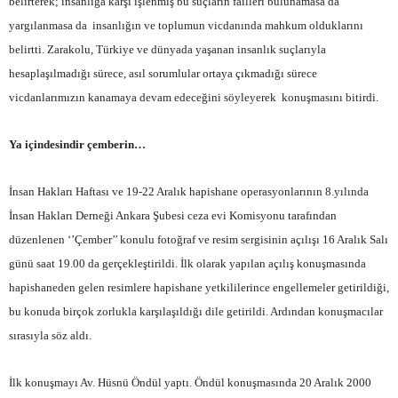
belirterek; insanlığa karşı işlenmiş bu suçların failleri bulunamasa da
yargılanmasa da insanlığın ve toplumun vicdanında mahkum olduklarını
belirtti. Zarakolu, Türkiye ve dünyada yaşanan insanlık suçlarıyla
hesaplaşılmadığı sürece, asıl sorumlular ortaya çıkmadığı sürece
vicdanlarımızın kanamaya devam edeceğini söyleyerek konuşmasını bitirdi.
Ya içindesindir çemberin…
İnsan Hakları Haftası ve 19-22 Aralık hapishane operasyonlarının 8.yılında
İnsan Hakları Derneği Ankara Şubesi ceza evi Komisyonu tarafından
düzenlenen ‘’Çember’’ konulu fotoğraf ve resim sergisinin açılışı 16 Aralık Salı
günü saat 19.00 da gerçekleştirildi. İlk olarak yapılan açılış konuşmasında
hapishaneden gelen resimlere hapishane yetkililerince engellemeler getirildiği,
bu konuda birçok zorlukla karşılaşıldığı dile getirildi. Ardından konuşmacılar
sırasıyla söz aldı.
İlk konuşmayı Av. Hüsnü Öndül yaptı. Öndül konuşmasında 20 Aralık 2000