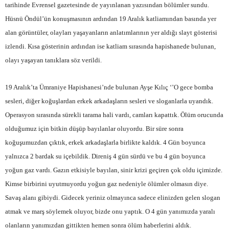
tarihinde Evrensel gazetesinde de yayınlanan yazısından bölümler sundu.
Hüsnü Öndül’ün konuşmasının ardından 19 Aralık katliamından basında yer
alan görüntüler, olayları yaşayanların anlatımlarının yer aldığı slayt gösterisi
izlendi. Kısa gösterinin ardından ise katliam sırasında hapishanede bulunan,
olayı yaşayan tanıklara söz verildi.
19 Aralık’ta Ümraniye Hapishanesi’nde bulunan Ayşe Kılıç ‘’O gece bomba
sesleri, diğer koğuşlardan erkek arkadaşların sesleri ve sloganlarla uyandık.
Operasyon sırasında sürekli tarama hali vardı, camları kapattık. Ölüm orucunda
olduğumuz için bitkin düşüp bayılanlar oluyordu. Bir süre sonra
koğuşumuzdan çıktık, erkek arkadaşlarla birlikte kaldık. 4 Gün boyunca
yalnızca 2 bardak su içebildik. Direniş 4 gün sürdü ve bu 4 gün boyunca
yoğun gaz vardı. Gazın etkisiyle bayılan, sinir krizi geçiren çok oldu içimizde.
Kimse birbirini uyutmuyordu yoğun gaz nedeniyle ölümler olmasın diye.
Savaş alanı gibiydi. Gidecek yeriniz olmayınca sadece elinizden gelen slogan
atmak ve marş söylemek oluyor, bizde onu yaptık. O 4 gün yanımızda yaralı
olanların yanımızdan gittikten hemen sonra ölüm haberlerini aldık.