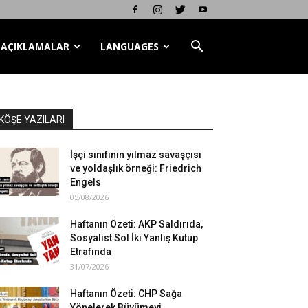
AÇIKLAMALAR
LANGUAGES
KÖŞE YAZILARI
İşçi sınıfının yılmaz savaşçısı
ve yoldaşlık örneği: Friedrich
Engels
05/08/2026
Haftanın Özeti: AKP Saldırıda,
Sosyalist Sol İki Yanlış Kutup
Etrafında
31/07/2026
Haftanın Özeti: CHP Sağa
Yönelerek Büyümeyi