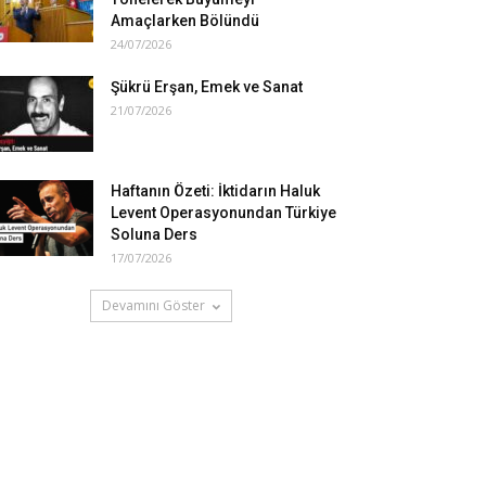
Amaçlarken Bölündü
24/07/2026
Şükrü Erşan, Emek ve Sanat
21/07/2026
Haftanın Özeti: İktidarın Haluk
Levent Operasyonundan Türkiye
Soluna Ders
17/07/2026
Devamını Göster