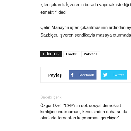
işten çıkardı. İşverenin burada yapmak istediği
etmektir” dedi.
Çetin Manay’ın işten çıkarılmasının ardından eyl
Sazbiçer, işveren sendikayla masaya oturmadan 
ETIKETLER
Emekçi
Pakkens
Paylaş
Facebook
Twitter
Önceki İçerik
Özgür Özel: “CHP’nin sol, sosyal demokrat
kimliğini unutmaması, kendisinden daha solda
olanlarla temastan kaçmaması gerekiyor”