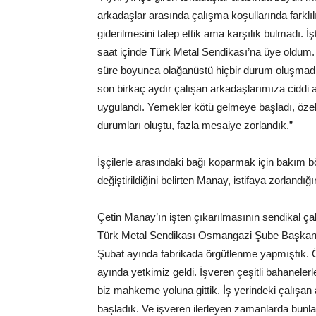
arkadaşlar arasında çalışma koşullarında farklıl
giderilmesini talep ettik ama karşılık bulmadı. İ
saat içinde Türk Metal Sendikası’na üye oldum. 
süre boyunca olağanüstü hiçbir durum oluşmadı, i
son birkaç aydır çalışan arkadaşlarımıza ciddi 
uygulandı. Yemekler kötü gelmeye başladı, öze
durumları oluştu, fazla mesaiye zorlandık.”
İşçilerle arasındaki bağı koparmak için bakım 
değiştirildiğini belirten Manay, istifaya zorlandığ
Çetin Manay’ın işten çıkarılmasının sendikal ç
Türk Metal Sendikası Osmangazi Şube Başkanı 
Şubat ayında fabrikada örgütlenme yapmıştık. 
ayında yetkimiz geldi. İşveren çeşitli bahanelerle 
biz mahkeme yoluna gittik. İş yerindeki çalışan
başladık. Ve işveren ilerleyen zamanlarda bunl