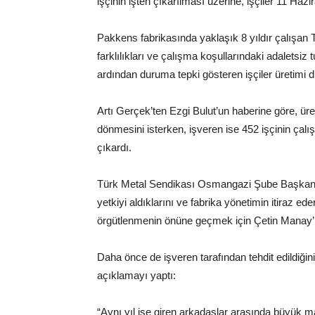
işçinin işten çıkarılması üzerine, işçiler 11 Hazi
Pakkens fabrikasında yaklaşık 8 yıldır çalışan 
farklılıkları ve çalışma koşullarındaki adaletsiz t
ardından duruma tepki gösteren işçiler üretimi 
Artı Gerçek’ten Ezgi Bulut’un haberine göre, üret
dönmesini isterken, işveren ise 452 işçinin çal
çıkardı.
Türk Metal Sendikası Osmangazi Şube Başkanı 
yetkiyi aldıklarını ve fabrika yönetimin itiraz
örgütlenmenin önüne geçmek için Çetin Manay’ı 
Daha önce de işveren tarafından tehdit edildiği
açıklamayı yaptı:
“Aynı yıl işe giren arkadaşlar arasında büyük m