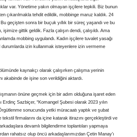
ıklar var. Yönetime yakın olmayan işçilere tepkili. Biz bunun
şten çıkarılmakla tehdit edildik, mobbinge maruz kaldık. 24
Bu geçişten sonra bir buçuk yıllık bir süreç yaşandı ve bu
şimize gittik geldik. Fazla çalışın dendi, çalışıldı. Ama
anlamda mobbing uygulandı. Kadın işçilere tuvalet yasağı
l durumlarda izin kullanmak isteyenlere izin vermeme
bölümünde kaynakçı olarak çalışırken çalışma yerinin
ını akabinde de işine son verildiğini aktardı.
alışmanın önüne geçmek için bir adım olduğuna işaret eden
Erdinç Sazbiçer, “Komangel Şubesi olarak 2023 yılın
Örgütlenme sonucunda yetki müracaatı yaptık ve şubat
tekstil firmalarını da içine katarak itirazını gerçekleştirdi ve
 arkadaşlara devamlı bilgilendirme toplantıları yapmaya
ardan rahatsız olup öncü arkadaşlarımızdan Çetin Manay’ı