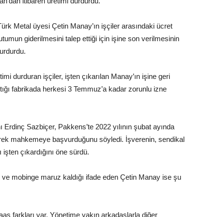
ran’dan itibaren üretimi durdurdu.
Türk Metal üyesi Çetin Manay’ın işçiler arasındaki ücret
utumun giderilmesini talep ettiği için işine son verilmesinin
durdurdu.
imi durduran işçiler, işten çıkarılan Manay’ın işine geri
ıştığı fabrikada herkesi 3 Temmuz’a kadar zorunlu izne
Erdinç Sazbiçer, Pakkens’te 2022 yılının şubat ayında
 ederek mahkemeye başvurduğunu söyledi. İşverenin, sendikal
işten çıkardığını öne sürdü.
ni ve mobinge maruz kaldığı ifade eden Çetin Manay ise şu
aaş farkları var. Yönetime yakın arkadaşlarla diğer