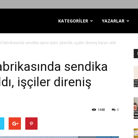
KATEGORİLER
YAZARLAR
fabrikasında sendika üyesi işten çıkarıldı, işçiler direniş kararı aldı
abrikasında sendika
dı, işçiler direniş
1448
0
ş