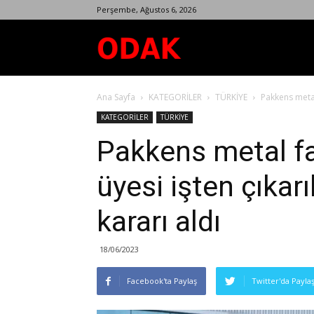
Perşembe, Ağustos 6, 2026
Odak
Ana Sayfa
KATEGORİLER
TÜRKİYE
Pakkens metal 
Dergisi
KATEGORİLER
TÜRKİYE
Pakkens metal f
üyesi işten çıkarıl
kararı aldı
18/06/2023
Facebook'ta Paylaş
Twitter'da Payla