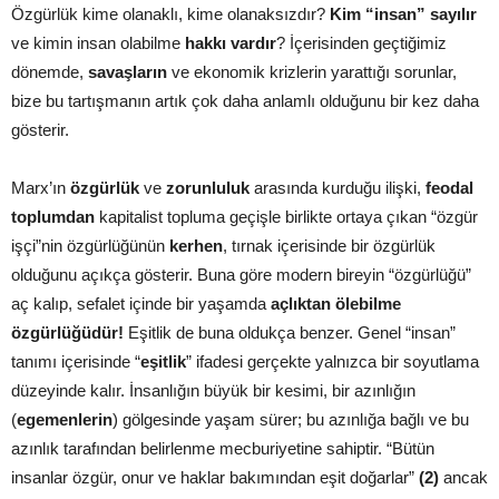
Özgürlük kime olanaklı, kime olanaksızdır?
Kim “insan” sayılır
ve kimin insan olabilme
hakkı vardır
? İçerisinden geçtiğimiz
dönemde,
savaşların
ve ekonomik krizlerin yarattığı sorunlar,
bize bu tartışmanın artık çok daha anlamlı olduğunu bir kez daha
gösterir.
Marx’ın
özgürlük
ve
zorunluluk
arasında kurduğu ilişki,
feodal
toplumdan
kapitalist topluma geçişle birlikte ortaya çıkan “özgür
işçi”nin özgürlüğünün
kerhen
, tırnak içerisinde bir özgürlük
olduğunu açıkça gösterir. Buna göre modern bireyin “özgürlüğü”
aç kalıp, sefalet içinde bir yaşamda
açlıktan ölebilme
özgürlüğüdür!
Eşitlik de buna oldukça benzer. Genel “insan”
tanımı içerisinde “
eşitlik
” ifadesi gerçekte yalnızca bir soyutlama
düzeyinde kalır. İnsanlığın büyük bir kesimi, bir azınlığın
(
egemenlerin
) gölgesinde yaşam sürer; bu azınlığa bağlı ve bu
azınlık tarafından belirlenme mecburiyetine sahiptir. “Bütün
insanlar özgür, onur ve haklar bakımından eşit doğarlar”
(2)
ancak