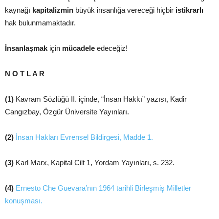
kaynağı
kapitalizmin
büyük insanlığa vereceği hiçbir
istikrarlı
hak bulunmamaktadır.
İnsanlaşmak
için
mücadele
edeceğiz!
N O T L A R
(1)
Kavram Sözlüğü II. içinde, “İnsan Hakkı” yazısı, Kadir
Cangızbay, Özgür Üniversite Yayınları.
(2)
İnsan Hakları Evrensel Bildirgesi, Madde 1.
(3)
Karl Marx, Kapital Cilt 1, Yordam Yayınları, s. 232.
(4)
Ernesto Che Guevara’nın 1964 tarihli Birleşmiş Milletler
konuşması.