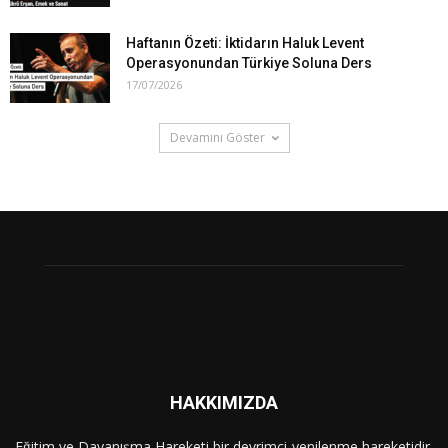
Haftanın Özeti: İktidarın Haluk Levent
Operasyonundan Türkiye Soluna Ders
17/07/2026
Devamını Göster
HAKKIMIZDA
Eğitim ve Dayanışma Hareketi bir devrimci-yenilenme hareketidir.