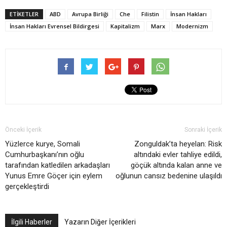
ETIKETLER
ABD
Avrupa Birliği
Che
Filistin
İnsan Hakları
İnsan Hakları Evrensel Bildirgesi
Kapitalizm
Marx
Modernizm
Önceki İçerik
Sonraki İçerik
Yüzlerce kurye, Somali
Zonguldak’ta heyelan: Risk
Cumhurbaşkanı’nın oğlu
altındaki evler tahliye edildi,
tarafından katledilen arkadaşları
göçük altında kalan anne ve
Yunus Emre Göçer için eylem
oğlunun cansız bedenine ulaşıldı
gerçekleştirdi
İlgili Haberler
Yazarın Diğer İçerikleri