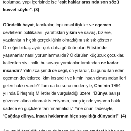
toplumsal yapı içerisinde ise “
eşit haklar arasında son sözü
kuvvet söyler
”.
(3)
Gündelik hayat
, fabrikalar, toplumsal ilişkiler ve
egemen
devletlerin politikaları; yarattıkları
yıkım
ve savaş, bizlere,
yazılanların hiçbir gerçekliğinin olmadığını sık sık gösterir.
Örneğin birkaç aydır çok daha görünür olan
Filistin’de
yaşananlar nasıl yorumlanmalıdır? Öldürülen küçücük çocuklar,
katledilen sivil halk, bu savaşı yaratanlar tarafından
ne kadar
insandır
? Yalnızca şimdi de değil, on yıllardır, bu günü ilan eden
egemen devletlerce, kim insandır ve kimin insan olmasından ileri
gelen hakkı vardır? Tam da bu sorun nedeniyle,
Che’nin
1964
yılında Birleşmiş Milletler’de vurguladığı üzere, “
Dünya barışı
güvence altına alınmak isteniyorsa, barış içinde yaşama hakkı
sadece en güçlülere tanınmamalıdır.” Yine onun ifadesiyle,
“
Çağdaş dünya, insan haklarının hiçe sayıldığı dünyadır!
”.
(4)