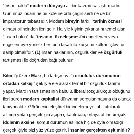
“İnsan hakkı”
modern dünyaya
ait bir kavramsallaştırmadır.
Günümüz insanı ne bir köle ne orta çağın serfi ne de bir
imparatorun tebaasıdır. Modern
bireyin
farkı, “
tarihin öznesi
”
olması bilincinden ileri gelir. Haliyle kişinin çıkarlarını temel alan
“insan hakkı” da “
insanın ‘özneleşmesi
’ni engelleyen veya
engellemeye yönelik her türlü tasalluta karşı bir kalkan işlevine
sahip olmalı”dır.
(1)
İnsan haklarının, özgürlükler ve
özgürlük
tartışması ile doğrudan bağı bulunur.
Bilindiği üzere
Marx
, bu tartışmayı “
zorunluluk durumunun
ortadan kalkışı
” şekliyle ele alarak temel bir özgürlük tanımı
yapar. Marx’ın tartışmasının kabulü, liberal (özgürlükçü) olduğunu
ileri süren
modern kapitalist
dünyanın sorgulanmasına da olanak
tanıyacaktır. Görünenin eleştirel bir incelemeye tabi tutularak
altında yatan gerçekliğin açığa çıkarılması, ortaya atılan
birçok
iddianın
aksine
, somut durumun aslında hiç de öyle olmadığı
gerçekliğiyle bizi yüz yüze getirir.
İnsanlar gerçekten eşit midir?