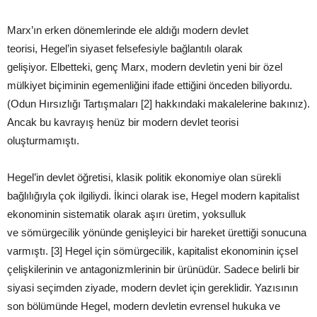
Marx’ın erken dönemlerinde ele aldığı modern devlet
teorisi, Hegel’in siyaset felsefesiyle bağlantılı olarak
gelişiyor. Elbetteki, genç Marx, modern devletin yeni bir özel
mülkiyet biçiminin egemenliğini ifade ettiğini önceden biliyordu.
(Odun Hırsızlığı Tartışmaları [2] hakkındaki makalelerine bakınız).
Ancak bu kavrayış henüz bir modern devlet teorisi
oluşturmamıştı.
Hegel’in devlet öğretisi, klasik politik ekonomiye olan sürekli
bağlılığıyla çok ilgiliydi. İkinci olarak ise, Hegel modern kapitalist
ekonominin sistematik olarak aşırı üretim, yoksulluk
ve sömürgecilik yönünde genişleyici bir hareket ürettiği sonucuna
varmıştı. [3] Hegel için sömürgecilik, kapitalist ekonominin içsel
çelişkilerinin ve antagonizmlerinin bir ürünüdür. Sadece belirli bir
siyasi seçimden ziyade, modern devlet için gereklidir. Yazısının
son bölümünde Hegel, modern devletin evrensel hukuka ve