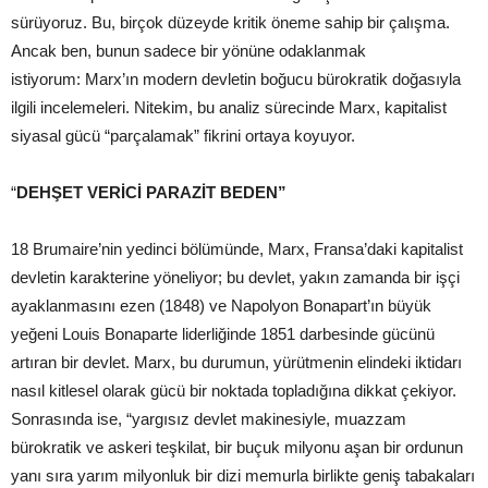
sürüyoruz. Bu, birçok düzeyde kritik öneme sahip bir çalışma.
Ancak ben, bunun sadece bir yönüne odaklanmak
istiyorum: Marx’ın modern devletin boğucu bürokratik doğasıyla
ilgili incelemeleri. Nitekim, bu analiz sürecinde Marx, kapitalist
siyasal gücü “parçalamak” fikrini ortaya koyuyor.
“
DEHŞET VERİCİ PARAZİT BEDEN”
18 Brumaire’nin yedinci bölümünde, Marx, Fransa’daki kapitalist
devletin karakterine yöneliyor; bu devlet, yakın zamanda bir işçi
ayaklanmasını ezen (1848) ve Napolyon Bonapart’ın büyük
yeğeni Louis Bonaparte liderliğinde 1851 darbesinde gücünü
artıran bir devlet. Marx, bu durumun, yürütmenin elindeki iktidarı
nasıl kitlesel olarak gücü bir noktada topladığına dikkat çekiyor.
Sonrasında ise, “yargısız devlet makinesiyle, muazzam
bürokratik ve askeri teşkilat, bir buçuk milyonu aşan bir ordunun
yanı sıra yarım milyonluk bir dizi memurla birlikte geniş tabakaları