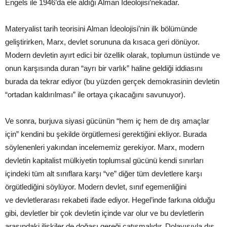
Engels ile 1946’da ele aldığı Alman İdeolojisi’nekadar.
Materyalist tarih teorisini Alman İdeolojisi’nin ilk bölümünde
geliştirirken, Marx, devlet sorununa da kısaca geri dönüyor.
Modern devletin ayırt edici bir özellik olarak, toplumun üstünde ve
onun karşısında duran “ayrı bir varlık” haline geldiği iddiasını
burada da tekrar ediyor (bu yüzden gerçek demokrasinin devletin
“ortadan kaldırılması” ile ortaya çıkacağını savunuyor).
Ve sonra, burjuva siyasi gücünün “hem iç hem de dış amaçlar
için” kendini bu şekilde örgütlemesi gerektiğini ekliyor. Burada
söylenenleri yakından incelememiz gerekiyor. Marx, modern
devletin kapitalist mülkiyetin toplumsal gücünü kendi sınırları
içindeki tüm alt sınıflara karşı “ve” diğer tüm devletlere karşı
örgütlediğini söylüyor. Modern devlet, sınıf egemenliğini
ve devletlerarası rekabeti ifade ediyor. Hegel’inde farkına olduğu
gibi, devletler bir çok devletin içinde var olur ve bu devletlerin
arasındaki ilişkiler de doğası gereği çatışmalıdır. Dolayısıyla dış