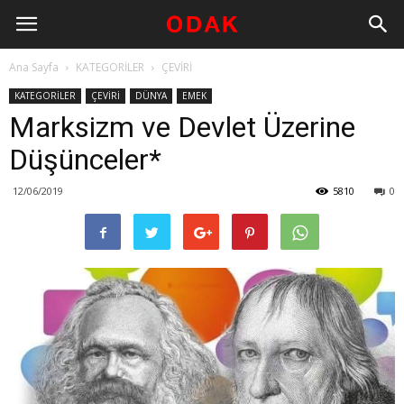
Ana Sayfa
KATEGORİLER
ÇEVİRİ
KATEGORİLER
ÇEVİRİ
DÜNYA
EMEK
Marksizm ve Devlet Üzerine
Düşünceler*
12/06/2019
5810
0