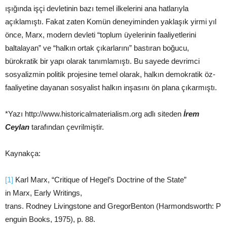
ışığında işçi devletinin bazı temel ilkelerini ana hatlarıyla
açıklamıştı. Fakat zaten Komün deneyiminden yaklaşık yirmi yıl
önce, Marx, modern devleti “toplum üyelerinin faaliyetlerini
baltalayan” ve “halkın ortak çıkarlarını” bastıran boğucu,
bürokratik bir yapı olarak tanımlamıştı. Bu sayede devrimci
sosyalizmin politik projesine temel olarak, halkın demokratik öz-
faaliyetine dayanan sosyalist halkın inşasını ön plana çıkarmıştı.
*Yazı http://www.historicalmaterialism.org adlı siteden
İrem
Ceylan
tarafından çevrilmiştir.
Kaynakça:
[1]
Karl Marx, “Critique of Hegel’s Doctrine of the State”
in Marx, Early Writings,
trans. Rodney Livingstone and GregorBenton (Harmondsworth: P
enguin Books, 1975), p. 88.