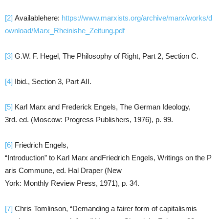
[2]
Availablehere:
https://www.marxists.org/archive/marx/works/d
ownload/Marx_Rheinishe_Zeitung.pdf
[3]
G.W. F. Hegel, The Philosophy of Right, Part 2, Section C.
[4]
Ibid., Section 3, Part AII.
[5]
Karl Marx and Frederick Engels, The German Ideology,
3rd. ed. (Moscow: Progress Publishers, 1976), p. 99.
[6]
Friedrich Engels,
“Introduction” to Karl Marx andFriedrich Engels, Writings on the P
aris Commune, ed. Hal Draper (New
York: Monthly Review Press, 1971), p. 34.
[7]
Chris Tomlinson, “Demanding a fairer form of capitalismis