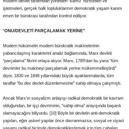
modern devlet tarafından yönetilen “kamu” hizmetleri ve
işletmeleri, gerçek halk topluluklarının demokratik yaşam kanını
emen bir bürokrasi tarafından kontrol ediliyor.
“
ONU/DEVLETİ PARÇALAMAK YERİNE”
Modern hükümetin modern bürokratik makinelerinin
yabancılaşmış karakterini analiz bağlamında, Marx devleti
“parçalama” fikrini ortaya atıyor. Marx, 1789’dan bu yana “tüm
devrimler bu makineyi parçalamak yerine mükemmelleştirdi”
diyor. 1830 ve 1848 yıllarındaki büyük ayaklanmalarda, tüm
taraflar “bu dev devlet düzenlemesine” sahip olmaya çalışmıştı.
Ancak Marx’ın sosyalizm anlayışı radikal demokratik bir kavram
olduğundan, bir işçi devriminin, “sahip olma” arayışında başarılı
olamayacağını biliyordu. [10] Böyle bir devletin anti-demokratik
yapıları, eğer askeri yapılar önce davranmazsa, sosyal ve siyasi
yaşamı radikal biçimde demokratikleştirmek için tüm çabaları