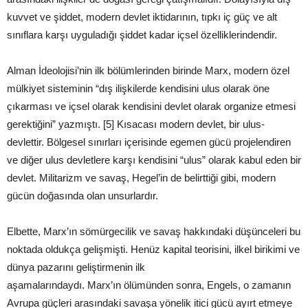
kuvvet ve şiddet, modern devlet iktidarının, tıpkı iç güç ve alt
sınıflara karşı uyguladığı şiddet kadar içsel özelliklerindendir.
Alman İdeolojisi’nin ilk bölümlerinden birinde Marx, modern özel
mülkiyet sisteminin “dış ilişkilerde kendisini ulus olarak öne
çıkarması ve içsel olarak kendisini devlet olarak organize etmesi
gerektiğini” yazmıştı. [5] Kısacası modern devlet, bir ulus-
devlettir. Bölgesel sınırları içerisinde egemen gücü projelendiren
ve diğer ulus devletlere karşı kendisini “ulus” olarak kabul eden bir
devlet. Militarizm ve savaş, Hegel’in de belirttiği gibi, modern
gücün doğasında olan unsurlardır.
Elbette, Marx’ın sömürgecilik ve savaş hakkındaki düşünceleri bu
noktada oldukça gelişmişti. Henüz kapital teorisini, ilkel birikimi ve
dünya pazarını geliştirmenin ilk
aşamalarındaydı. Marx’ın ölümünden sonra, Engels, o zamanın
Avrupa güçleri arasındaki savaşa yönelik itici gücü ayırt etmeye