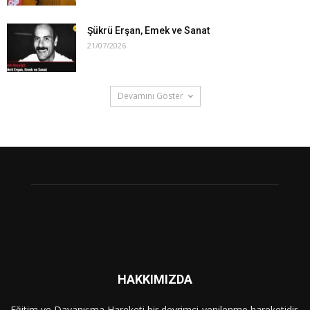
Şükrü Erşan, Emek ve Sanat
21/07/2026
Devamını Göster
HAKKIMIZDA
Eğitim ve Dayanışma Hareketi bir devrimci-yenilenme hareketidir.