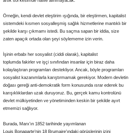
artık sol kesimde hafife alınmayacak.
Örneğin, kendi devlet eleştirim ışığında, bir eleştirmen, kapitalist
sistemdeki kısmen sosyalleşmiş sağlık hizmetlerine mantıklı bir
şekilde karşı çıkmamı istedi. Bu saçma sapan bir iddia, size
zaten apaçık ortada olan şeyi söylememe izin verin.
İşinin erbabı her sosyalist (ciddi olarak), kapitalist
toplumda fakirler ve işçi sınıfından insanlar için biraz daha
kolaylaştıran programları destekliyor. Ancak, böyle programları
sosyalist kazanımlarla karıştırmamak gerekiyor. Modern devletin
doğası gereği anti-demokratik form konusunda ısrar ederek bu
karışıklıklardan uzak duruyoruz. Bu, gerçek kamu kontrolünü
devlet mülkiyetinden ve yönetiminden keskin bir şekilde ayırt
etmemizi sağlıyor.
Burada, Marx’ın 1852 tarihinde yayımlanan
Louis Bonaparte’nin 18 Brumaire’ındaki görüşlerinin izini