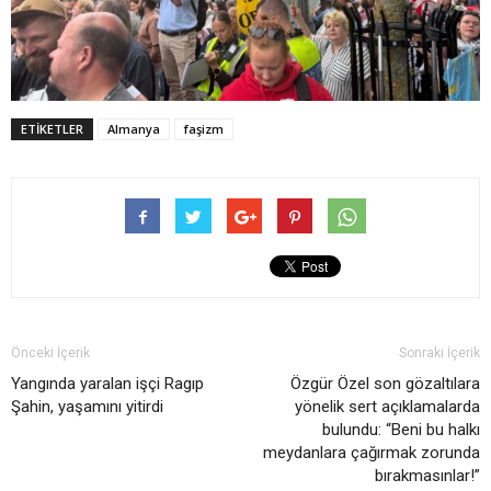
ETIKETLER
Almanya
faşizm
Önceki İçerik
Sonraki İçerik
Yangında yaralan işçi Ragıp
Özgür Özel son gözaltılara
Şahin, yaşamını yitirdi
yönelik sert açıklamalarda
bulundu: “Beni bu halkı
meydanlara çağırmak zorunda
bırakmasınlar!”