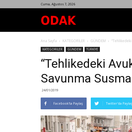
Cuma, Ağustos 7, 2026
Odak
Ana Sayfa
KATEGORİLER
GÜNDEM
“Tehlikedek
Dergisi
KATEGORİLER
GÜNDEM
TÜRKİYE
“Tehlikedeki Avuk
Savunma Susmad
24/01/2019
Facebook'ta Paylaş
Twitter'da Payla