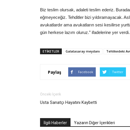
Biz teslim olursak, adaleti teslim ederiz. Burad
eğmeyeceğiz. Tehditler bizi yıldıramayacak. Asl
avukatlardır ama avukatların sesi kesilirse yurtt
gün herkese lazım oluruz.” ifadelerine yer verdi.
ETIKETLER
Galatasaray meydanı
Tehlikedeki Av
Paylaş
Facebook
Twitter
Önceki İçerik
Usta Sanatçı Hayatını Kaybetti
İlgili Haberler
Yazarın Diğer İçerikleri