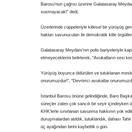
Barosu’nun çağrısı üzerine Galatasaray Meyda
susmayacak!” dedi.
Üzerlerinde cüppeleriyle kitlesel bir yürüyüş ger
hakları savunucuları ile demokratik kitle örgütler
Galatasaray Meydanı’nın polis bariyeleriyle kapa
etmeyeceklerini belirterek, “Avukatların sesi kesil
Yürüyüş boyunca öldürülen ve tutuklanan meslekta
onurumuzdur!”, “Devrimci avukatlar onurumuzdur!
İstanbul Barosu önüne gelindiğinde, Baro Başk
süreçler zaten çok sancılı bir seyir içindeyken
KHK’lerle sınırlanan savunma hakkının yok edilme
duruşmalardan atıldık, tutuklandık, dahası Tahir
üç ayağından birini kaybettik o gün.