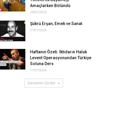
Amaçlarken Bölündü
24/07/2026
Şükrü Erşan, Emek ve Sanat
21/07/2026
Haftanın Özeti: İktidarın Haluk
Levent Operasyonundan Türkiye
Soluna Ders
17/07/2026
Devamını Göster