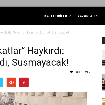
KATEGORİLER
YAZARLAR
i Avukatlar” Haykırdı: Savunma Susmadı, Susmayacak!
atlar” Haykırdı:
ı, Susmayacak!
1688
0
ş