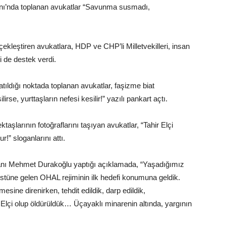
nı’nda toplanan avukatlar “Savunma susmadı,
çekleştiren avukatlara, HDP ve CHP’li Milletvekilleri, insan
i de destek verdi.
tıldığı noktada toplanan avukatlar, faşizme biat
irse, yurttaşların nefesi kesilir!” yazılı pankart açtı.
şlarının fotoğraflarını taşıyan avukatlar, “Tahir Elçi
” sloganlarını attı.
anı Mehmet Durakoğlu yaptığı açıklamada, “Yaşadığımız
 üstüne gelen OHAL rejiminin ilk hedefi konumuna geldik.
sine direnirken, tehdit edildik, darp edildik,
 Elçi olup öldürüldük… Üçayaklı minarenin altında, yargının