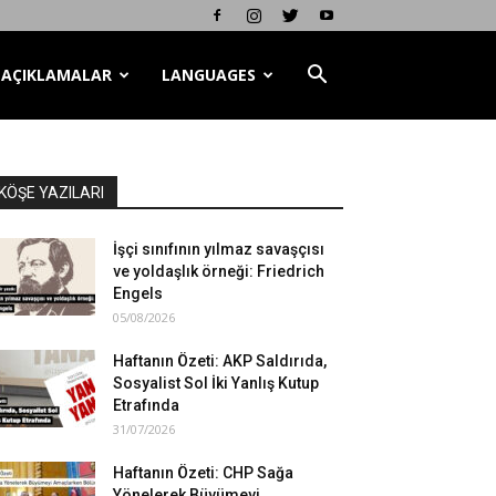
AÇIKLAMALAR
LANGUAGES
KÖŞE YAZILARI
İşçi sınıfının yılmaz savaşçısı
ve yoldaşlık örneği: Friedrich
Engels
05/08/2026
Haftanın Özeti: AKP Saldırıda,
Sosyalist Sol İki Yanlış Kutup
Etrafında
31/07/2026
Haftanın Özeti: CHP Sağa
Yönelerek Büyümeyi