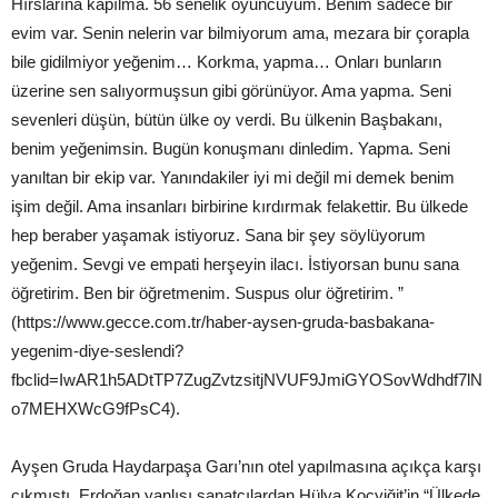
Hırslarına kapılma. 56 senelik oyuncuyum. Benim sadece bir
evim var. Senin nelerin var bilmiyorum ama, mezara bir çorapla
bile gidilmiyor yeğenim… Korkma, yapma… Onları bunların
üzerine sen salıyormuşsun gibi görünüyor. Ama yapma. Seni
sevenleri düşün, bütün ülke oy verdi. Bu ülkenin Başbakanı,
benim yeğenimsin. Bugün konuşmanı dinledim. Yapma. Seni
yanıltan bir ekip var. Yanındakiler iyi mi değil mi demek benim
işim değil. Ama insanları birbirine kırdırmak felakettir. Bu ülkede
hep beraber yaşamak istiyoruz. Sana bir şey söylüyorum
yeğenim. Sevgi ve empati herşeyin ilacı. İstiyorsan bunu sana
öğretirim. Ben bir öğretmenim. Suspus olur öğretirim. ”
(https://www.gecce.com.tr/haber-aysen-gruda-basbakana-
yegenim-diye-seslendi?
fbclid=IwAR1h5ADtTP7ZugZvtzsitjNVUF9JmiGYOSovWdhdf7lN
o7MEHXWcG9fPsC4).
Ayşen Gruda Haydarpaşa Garı’nın otel yapılmasına açıkça karşı
çıkmıştı. Erdoğan yanlısı sanatçılardan Hülya Koçyiğit’in “Ülkede