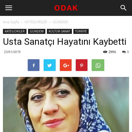
Ana Sayfa
KATEGORİLER
GÜNDEM
KATEGORİLER
GÜNDEM
KÜLTÜR-SANAT
TÜRKİYE
Usta Sanatçı Hayatını Kaybetti
23/01/2019
2996
0