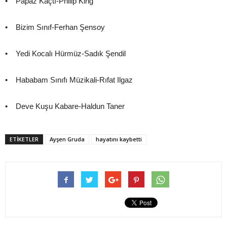
• Papaz Kaçtı-Philip King
• Bizim Sınıf-Ferhan Şensoy
• Yedi Kocalı Hürmüz-Sadık Şendil
• Hababam Sınıfı Müzikali-Rıfat Ilgaz
• Deve Kuşu Kabare-Haldun Taner
ETIKETLER
Ayşen Gruda
hayatını kaybetti