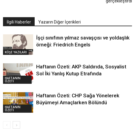
gerçekleştirdi
İlgili Haberler
Yazarın Diğer İçerikleri
İşçi sınıfının yılmaz savaşçısı ve yoldaşlık
örneği: Friedrich Engels
KÖŞE YAZILARI
Haftanın Özeti: AKP Saldırıda, Sosyalist
Sol İki Yanlış Kutup Etrafında
HAFTANIN
ÖZETİ
Haftanın Özeti: CHP Sağa Yönelerek
Büyümeyi Amaçlarken Bölündü
HAFTANIN
ÖZETİ