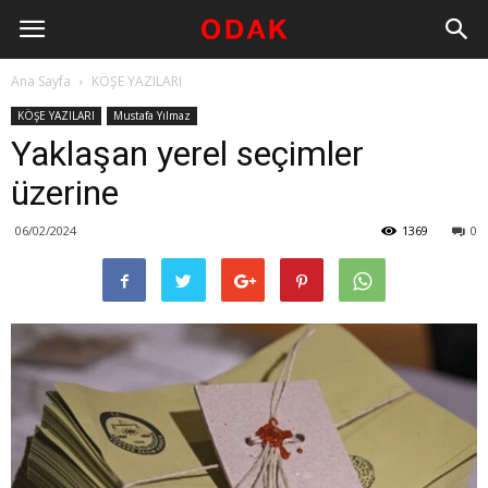
Ana Sayfa
KÖŞE YAZILARI
KÖŞE YAZILARI
Mustafa Yılmaz
Yaklaşan yerel seçimler
üzerine
06/02/2024
1369
0