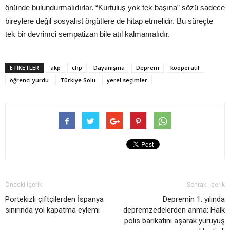
önünde bulundurmalıdırlar. “Kurtuluş yok tek başına” sözü sadece
bireylere değil sosyalist örgütlere de hitap etmelidir. Bu süreçte
tek bir devrimci sempatizan bile atıl kalmamalıdır.
ETIKETLER
akp
chp
Dayanışma
Deprem
kooperatif
öğrenci yurdu
Türkiye Solu
yerel seçimler
Önceki İçerik
Sonraki İçerik
Portekizli çiftçilerden İspanya
Depremin 1. yılında
sınırında yol kapatma eylemi
depremzedelerden anma: Halk
polis barikatını aşarak yürüyüş