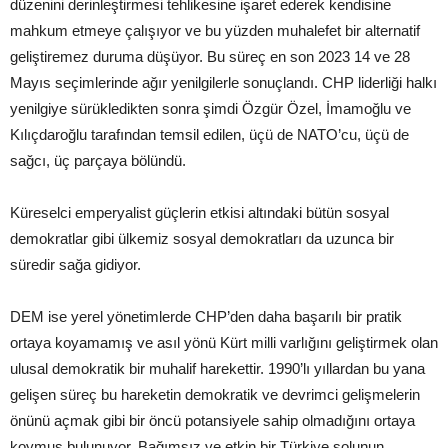
düzenini derinleştirmesi tehlikesine işaret ederek kendisine
mahkum etmeye çalışıyor ve bu yüzden muhalefet bir alternatif
geliştiremez duruma düşüyor. Bu süreç en son 2023 14 ve 28
Mayıs seçimlerinde ağır yenilgilerle sonuçlandı. CHP liderliği halkı
yenilgiye sürükledikten sonra şimdi Özgür Özel, İmamoğlu ve
Kılıçdaroğlu tarafından temsil edilen, üçü de NATO’cu, üçü de
sağcı, üç parçaya bölündü.
Küreselci emperyalist güçlerin etkisi altındaki bütün sosyal
demokratlar gibi ülkemiz sosyal demokratları da uzunca bir
süredir sağa gidiyor.
DEM ise yerel yönetimlerde CHP’den daha başarılı bir pratik
ortaya koyamamış ve asıl yönü Kürt milli varlığını geliştirmek olan
ulusal demokratik bir muhalif harekettir. 1990’lı yıllardan bu yana
gelişen süreç bu hareketin demokratik ve devrimci gelişmelerin
önünü açmak gibi bir öncü potansiyele sahip olmadığını ortaya
koymuş bulunuyor. Bağımsız ve etkin bir Türkiye solunun