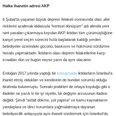
Halka ihanetin adresi AKP
6 Şubat’ta yaşanan büyük deprem felaketi sonrasında olası afet
risklerini azaltmak iddiasıyla “kentsel dönüşüm” adı altında yeni
rant yasaları çıkarmaya koyulan AKP iktidarı tüm çürümüşlüğüne
karşın yerel seçim sürecini hızla başlatarak kaldığı yerden
belediyeler üzerindeki gücünü, baskısını ve hükmünü sürdürme
hesabı yapmaktadır. İktidarın olası deprem felaketlerine karşı
icraatları dün ve bugün neyse yarın da aynı olacaktır.
Erdoğan 2017 yılında yaptığı bir
konuşmada
iktidarların İstanbul’a
ihanet etmiş oldukları ve kendisinin de bundan sorumlu olduğu
itirafında bulunmuştu. Sonraki pratikleri de ortaya koyduğu gibi o
ifadeler ne yazık ki bir iyi niyetin, bir değişim arzusunun ifadesi
değildi. Şimdi “asfalt dökme, yol yapma” ve kamu kaynaklarını
yandaşlara ve dinci kurumlara yağmalatmaya dayanan
belediyecilik anlayışıyla aynı ihaneti sürdürmek için İstanbul’da