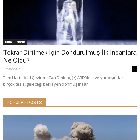
Bilim-Teknik
Tekrar Dirilmek İçin Dondurulmuş İlk İnsanlara
Ne Oldu?
17/08/2023
0
Tom Hartsfield Çeviren: Can Dinlenç (*) ABD’deki ve yurtdışındaki
birçok tesis, geleceği bekleyen donmuş insan...
POPULAR POSTS