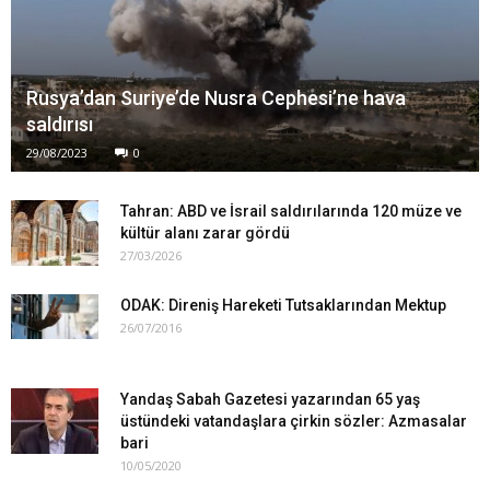
Rusya’dan Suriye’de Nusra Cephesi’ne hava
saldırısı
29/08/2023
0
Tahran: ABD ve İsrail saldırılarında 120 müze ve
kültür alanı zarar gördü
27/03/2026
ODAK: Direniş Hareketi Tutsaklarından Mektup
26/07/2016
Yandaş Sabah Gazetesi yazarından 65 yaş
üstündeki vatandaşlara çirkin sözler: Azmasalar
bari
10/05/2020