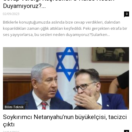
Duyamıyoruz?...
02/09/2023
0
Bitkilerle konuştuğumuzda aslında bize cevap verdikleri, dalından
koparıldıkları zaman çığlık attıkları keşfedildi. Peki gerçekten etrafa bir
ses yayıyorlarsa, bu sesleri neden duyamıyoruz?Sularken...
Bilim-Teknik
Soykırımcı Netanyahu’nun büyükelçisi, tacizci
çıktı