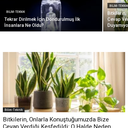
BILIM-TEKNI
BILIM-TEKNIK
Bitkileri
Tekrar Dirilmek İçin Dondurulmuş İlk
Cevap Ver
İnsanlara Ne Oldu?
Duyamıyo
Bilim-Teknik
Bitkilerin, Onlarla Konuştuğumuzda Bize
Cevap Verdiği Keşfedildi: O Halde Neden