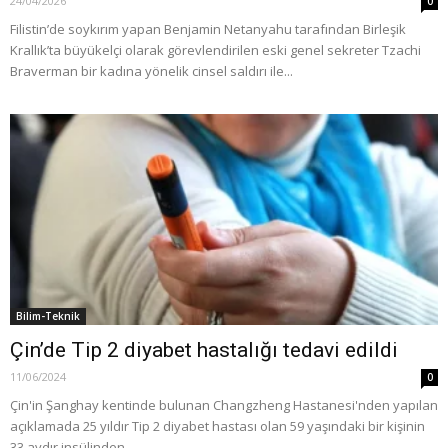
24/04/2026
0
Filistin’de soykırım yapan Benjamin Netanyahu tarafından Birleşik
Krallık’ta büyükelçi olarak görevlendirilen eski genel sekreter Tzachi
Braverman bir kadına yönelik cinsel saldırı ile...
Bilim-Teknik
Çin’de Tip 2 diyabet hastalığı tedavi edildi
11/06/2024
0
Çin'in Şanghay kentinde bulunan Changzheng Hastanesi'nden yapılan
açıklamada 25 yıldır Tip 2 diyabet hastası olan 59 yaşındaki bir kişinin
33 aydır insülinden...