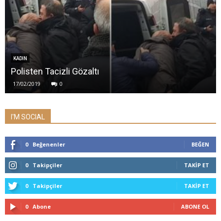
KADIN
Polisten Tacizli Gözaltı
17/02/2019
0
I'M SOCIAL
0
Beğenenler
BEĞEN
0
Takipçiler
TAKIP ET
0
Takipçiler
TAKIP ET
0
Abone
ABONE OL