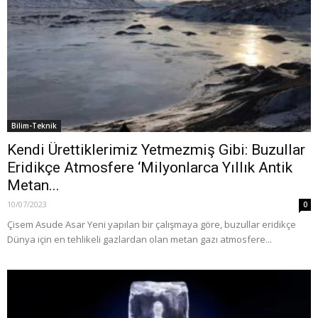
Bilim-Teknik
Kendi Ürettiklerimiz Yetmezmiş Gibi: Buzullar
Eridikçe Atmosfere ‘Milyonlarca Yıllık Antik
Metan...
10/07/2023
0
Çisem Asude Asar Yeni yapılan bir çalışmaya göre, buzullar eridikçe
Dünya için en tehlikeli gazlardan olan metan gazı atmosfere...