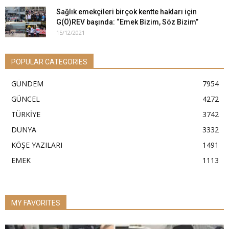
Sağlık emekçileri birçok kentte hakları için
G(Ö)REV başında: “Emek Bizim, Söz Bizim”
15/12/2021
POPULAR CATEGORIES
GÜNDEM
7954
GÜNCEL
4272
TÜRKİYE
3742
DÜNYA
3332
KÖŞE YAZILARI
1491
EMEK
1113
MY FAVORITES