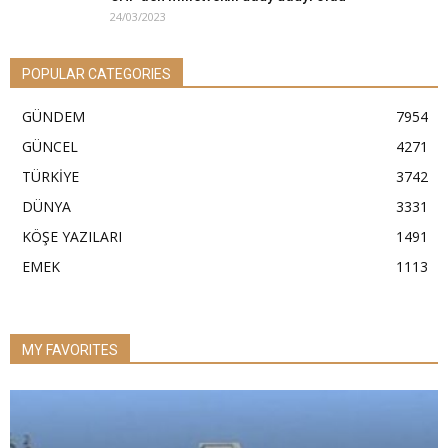
24/03/2023
POPULAR CATEGORIES
GÜNDEM
7954
GÜNCEL
4271
TÜRKİYE
3742
DÜNYA
3331
KÖŞE YAZILARI
1491
EMEK
1113
MY FAVORITES