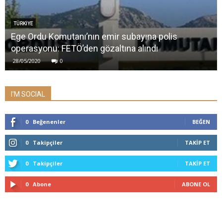
TÜRKİYE
Ege Ordu Komutanı’nın emir subayına polis
operasyonu: FETÖ’den gözaltına alındı
28/05/2020
0
I'M SOCIAL
0
Beğenenler
BEĞEN
0
Takipçiler
TAKIP ET
0
Takipçiler
TAKIP ET
0
Abone
ABONE OL