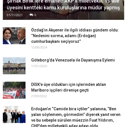
Şırnak Birlik’lere emanet! AKP’li milletvekili, 11 aile
üyesini kentteki kamu kuruluşlarına müdür yapmış
01/11/2021
0
Özdağ’ın Akşener ile ilgili iddiası gündem oldu:
“Nedenini sorma, adamı (Erdoğan)
cumhurbaşkanı seçiyoruz”
12/08/2024
Göteborg’da Venezuela ile Dayanışma Eylemi
17/01/2026
DİSK’e üye oldukları için işlerinden atılan
Marlboro işçileri direnişe geçti
27/09/2022
Erdoğan’ın “Camide bira içtiler” yalanına, “Ben
yalan söylemem, görmedim” diyerek yanıt veren
ve bu sebeple sürülen müezzin Fuat Yıldırım,
CHP’den milletvekili aday adayı oldu