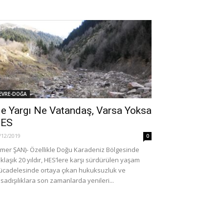
EVRE-DOĞA
e Yargı Ne Vatandaş, Varsa Yoksa
ES
/12/2019
0
mer ŞAN)- Özellikle Doğu Karadeniz Bölgesinde
klaşık 20 yıldır, HES’lere karşı sürdürülen yaşam
cadelesinde ortaya çıkan hukuksuzluk ve
sadışılıklara son zamanlarda yenileri...