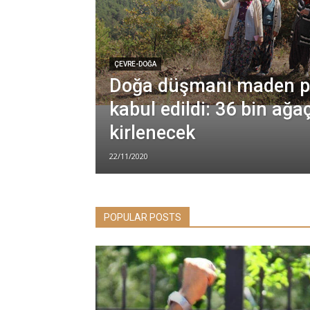
ÇEVRE-DOĞA
Doğa düşmanı maden pr
kabul edildi: 36 bin ağa
kirlenecek
22/11/2020
POPULAR POSTS