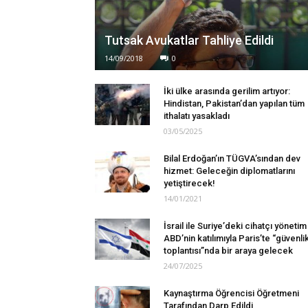
Tutsak Avukatlar Tahliye Edildi
14/09/2018
0
İki ülke arasında gerilim artıyor:
Hindistan, Pakistan’dan yapılan tüm
ithalatı yasakladı
03/05/2025
Bilal Erdoğan’ın TÜGVA’sından dev
hizmet: Geleceğin diplomatlarını
yetiştirecek!
14/01/2021
İsrail ile Suriye’deki cihatçı yönetim
ABD’nin katılımıyla Paris’te “güvenli
toplantısı”nda bir araya gelecek
24/07/2025
Kaynaştırma Öğrencisi Öğretmeni
Tarafından Darp Edildi