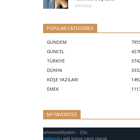
10/01/2020
POPULAR CATEGORIES
GÜNDEM
795
GÜNCEL
427
TÜRKİYE
374
DÜNYA
333
KÖŞE YAZILARI
149
EMEK
111
MY FAVORITES