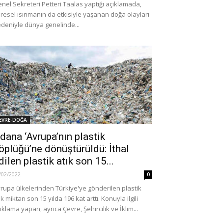
nel Sekreteri Petteri Taalas yaptığı açıklamada,
resel ısınmanın da etkisiyle yaşanan doğa olayları
deniyle dünya genelinde...
AÇIKLAMALAR
Türkiye Devrimci Hareketi’
EVRE-DOĞA
nin danışmanlarının 111
Önderlerinden Şefik Hüsn
dana ‘Avrupa’nın plastik
dı varmış!
Deymer’i saygıyla anıyoruz
öplüğü’ne dönüştürüldü: İthal
0
08/04/2025
0
dilen plastik atık son 15...
/02/2022
0
rupa ülkelerinden Türkiye'ye gönderilen plastik
ık miktarı son 15 yılda 196 kat arttı. Konuyla ilgili
ıklama yapan, ayrıca Çevre, Şehircilik ve İklim...