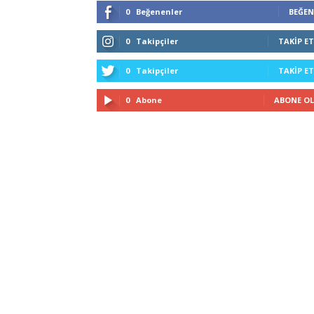
0
Beğenenler
BEĞEN
0
Takipçiler
TAKIP ET
0
Takipçiler
TAKIP ET
0
Abone
ABONE OL