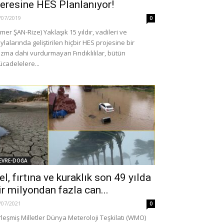
eresine HES Planlanıyor!
/07/2019
0
mer ŞAN-Rize) Yaklaşık 15 yıldır, vadileri ve
ylalarında geliştirilen hiçbir HES projesine bir
zma dahi vurdurmayan Fındıklılılar, bütün
cadelelere...
EVRE-DOĞA
el, fırtına ve kuraklık son 49 yılda
ir milyondan fazla can...
/07/2021
0
rleşmiş Milletler Dünya Meteroloji Teşkilatı (WMO)