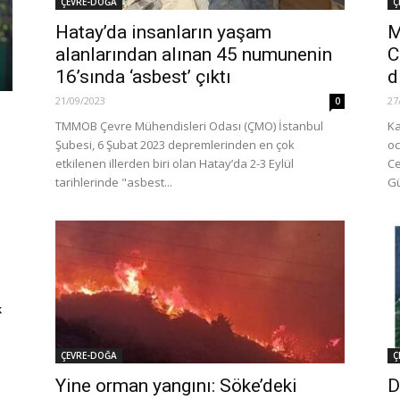
ÇEVRE-DOĞA
Ç
Hatay’da insanların yaşam
M
alanlarından alınan 45 numunenin
C
16’sında ‘asbest’ çıktı
d
21/09/2023
27
0
TMMOB Çevre Mühendisleri Odası (ÇMO) İstanbul
Ka
Şubesi, 6 Şubat 2023 depremlerinden en çok
oc
etkilenen illerden biri olan Hatay’da 2-3 Eylül
Ce
tarihlerinde "asbest...
Gü
k
ÇEVRE-DOĞA
Ç
Yine orman yangını: Söke’deki
D