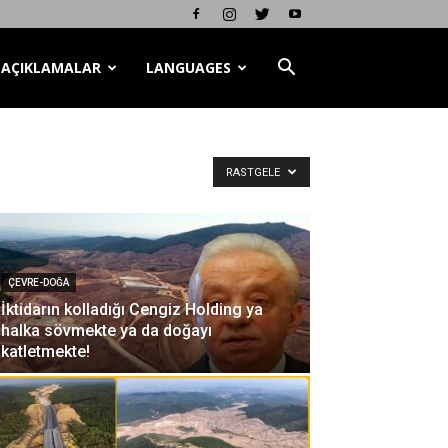
AÇIKLAMALAR
LANGUAGES
RASTGELE
ÇEVRE-DOĞA
İktidarın kolladığı Cengiz Holding ya
halka sövmekte ya da doğayı
katletmekte!