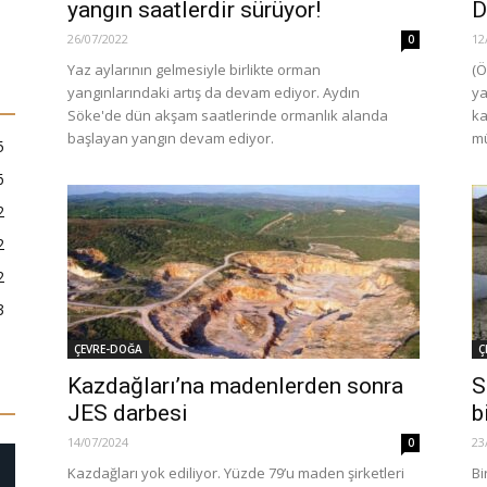
yangın saatlerdir sürüyor!
D
26/07/2022
12
0
Yaz aylarının gelmesiyle birlikte orman
(Ö
yangınlarındaki artış da devam ediyor. Aydın
ya
Söke'de dün akşam saatlerinde ormanlık alanda
ka
başlayan yangın devam ediyor.
mü
5
6
2
2
2
3
ÇEVRE-DOĞA
Ç
Kazdağları’na madenlerden sonra
S
JES darbesi
b
14/07/2024
23
0
Kazdağları yok ediliyor. Yüzde 79’u maden şirketleri
Bi