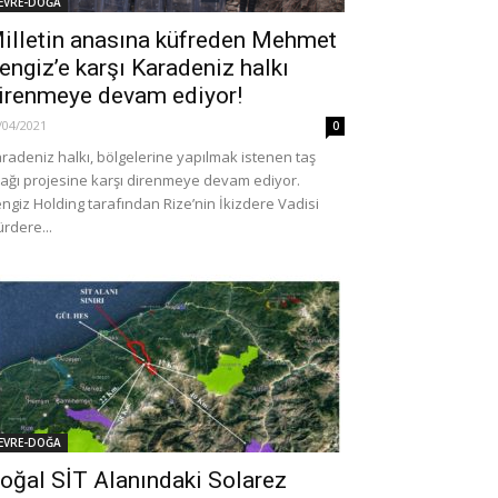
EVRE-DOĞA
illetin anasına küfreden Mehmet
engiz’e karşı Karadeniz halkı
irenmeye devam ediyor!
/04/2021
0
radeniz halkı, bölgelerine yapılmak istenen taş
ağı projesine karşı direnmeye devam ediyor.
ngiz Holding tarafından Rize’nin İkizdere Vadisi
rdere...
EVRE-DOĞA
oğal SİT Alanındaki Solarez