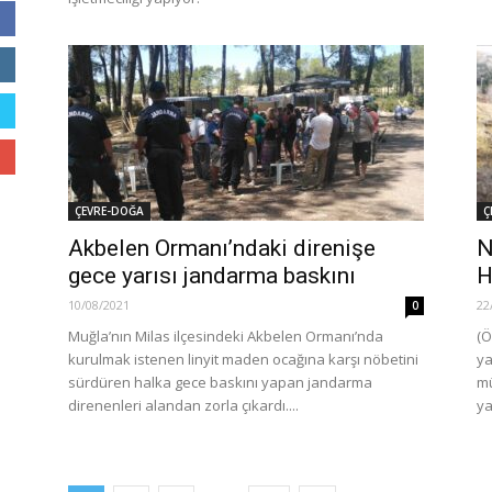
ÇEVRE-DOĞA
Ç
Akbelen Ormanı’ndaki direnişe
N
gece yarısı jandarma baskını
H
10/08/2021
22
0
Muğla’nın Milas ilçesindeki Akbelen Ormanı’nda
(Ö
kurulmak istenen linyit maden ocağına karşı nöbetini
ya
sürdüren halka gece baskını yapan jandarma
mü
direnenleri alandan zorla çıkardı....
ya