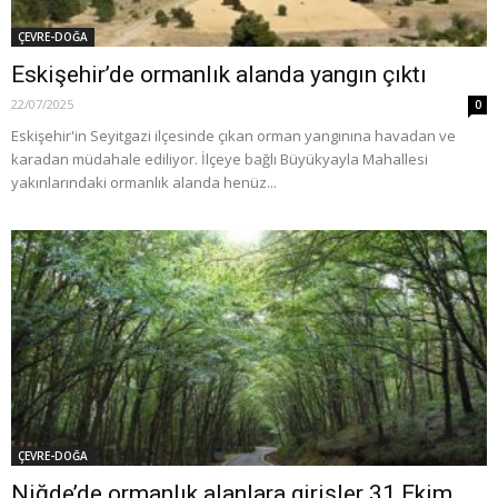
ÇEVRE-DOĞA
Eskişehir’de ormanlık alanda yangın çıktı
22/07/2025
0
Eskişehir'in Seyitgazi ilçesinde çıkan orman yangınına havadan ve
karadan müdahale ediliyor. İlçeye bağlı Büyükyayla Mahallesi
yakınlarındaki ormanlık alanda henüz...
ÇEVRE-DOĞA
Niğde’de ormanlık alanlara girişler 31 Ekim