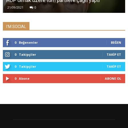
HDP olmak üzere tüm partilere çağrı yaptı
21/09/2021
0
I'M SOCIAL
0
Beğenenler
BEĞEN
0
Takipçiler
TAKIP ET
0
Takipçiler
TAKIP ET
0
Abone
ABONE OL