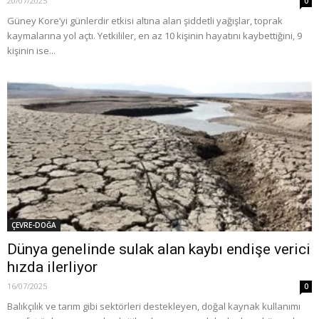
20/07/2025
0
Güney Kore’yi günlerdir etkisi altına alan şiddetli yağışlar, toprak
kaymalarına yol açtı. Yetkililer, en az 10 kişinin hayatını kaybettiğini, 9
kişinin ise...
ÇEVRE-DOĞA
Dünya genelinde sulak alan kaybı endişe verici
hızda ilerliyor
16/07/2025
0
Balıkçılık ve tarım gibi sektörleri destekleyen, doğal kaynak kullanımı