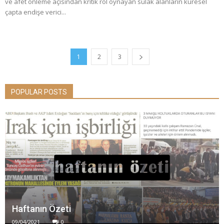
ve afet önleme açısından kritik rol oynayan sulak alanların küresel
çapta endişe verici...
1
2
3
POPULAR POSTS
Haftanın Özeti
09/04/2021
0