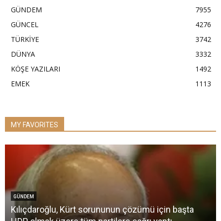
GÜNDEM
7955
GÜNCEL
4276
TÜRKİYE
3742
DÜNYA
3332
KÖŞE YAZILARI
1492
EMEK
1113
MY FAVORITES
GÜNDEM
Kılıçdaroğlu, Kürt sorununun çözümü için başta