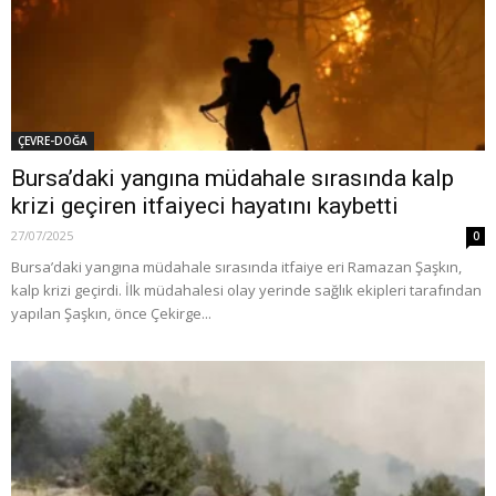
ÇEVRE-DOĞA
Bursa’daki yangına müdahale sırasında kalp
krizi geçiren itfaiyeci hayatını kaybetti
27/07/2025
0
Bursa’daki yangına müdahale sırasında itfaiye eri Ramazan Şaşkın,
kalp krizi geçirdi. İlk müdahalesi olay yerinde sağlık ekipleri tarafından
yapılan Şaşkın, önce Çekirge...