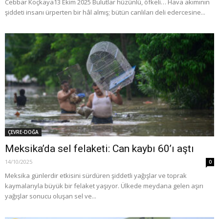
Cebbar Koçkaya13 Ekim 2025 Bulutlar hüzünlü, öfkeli… Hava akımının
şiddeti insanı ürperten bir hâl almış; bütün canlıları deli edercesine...
ÇEVRE-DOĞA
Meksika’da sel felaketi: Can kaybı 60’ı aştı
14/10/2025
0
Meksika günlerdir etkisini sürdüren şiddetli yağışlar ve toprak
kaymalarıyla büyük bir felaket yaşıyor. Ülkede meydana gelen aşırı
yağışlar sonucu oluşan sel ve...