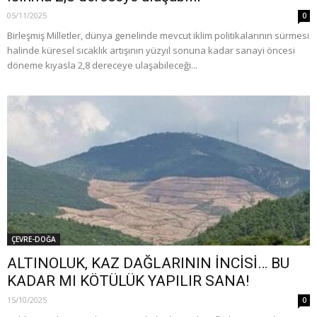
05/11/2025
0
Birleşmiş Milletler, dünya genelinde mevcut iklim politikalarının sürmesi
halinde küresel sıcaklık artışının yüzyıl sonuna kadar sanayi öncesi
döneme kıyasla 2,8 dereceye ulaşabileceği...
ÇEVRE-DOĞA
ALTINOLUK, KAZ DAĞLARININ İNCİSİ… BU
KADAR MI KÖTÜLÜK YAPILIR SANA!
15/10/2025
0