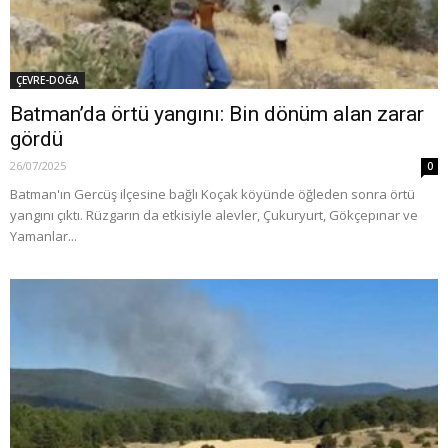
ÇEVRE-DOĞA
Batman’da örtü yangını: Bin dönüm alan zarar
gördü
26/07/2025
0
Batman'ın Gercüş ilçesine bağlı Koçak köyünde öğleden sonra örtü
yangını çıktı. Rüzgarın da etkisiyle alevler, Çukuryurt, Gökçepınar ve
Yamanlar...