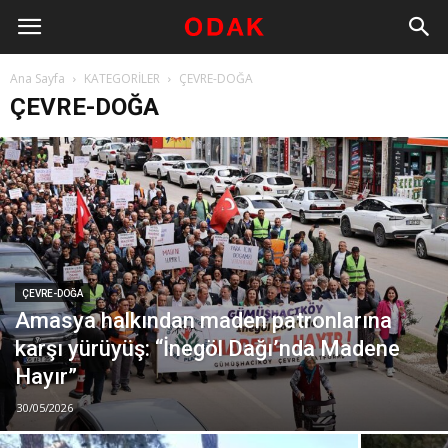
Ana Sayfa
KATEGORİLER
ÇEVRE-DOĞA
ÇEVRE-DOĞA
ÇEVRE-DOĞA
Amasya halkından maden patronlarına
karşı yürüyüş: “İnegöl Dağı’nda Madene
Hayır”
30/05/2026