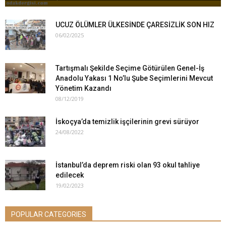
UCUZ ÖLÜMLER ÜLKESİNDE ÇARESİZLİK SON HIZ
06/02/2025
Tartışmalı Şekilde Seçime Götürülen Genel-İş
Anadolu Yakası 1 No’lu Şube Seçimlerini Mevcut
Yönetim Kazandı
08/12/2019
İskoçya’da temizlik işçilerinin grevi sürüyor
24/08/2022
İstanbul’da deprem riski olan 93 okul tahliye
edilecek
19/02/2023
POPULAR CATEGORIES