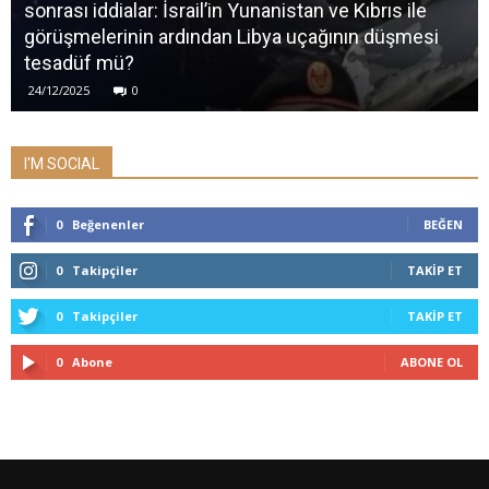
sonrası iddialar: İsrail’in Yunanistan ve Kıbrıs ile
görüşmelerinin ardından Libya uçağının düşmesi
tesadüf mü?
24/12/2025
0
I'M SOCIAL
0
Beğenenler
BEĞEN
0
Takipçiler
TAKIP ET
0
Takipçiler
TAKIP ET
0
Abone
ABONE OL