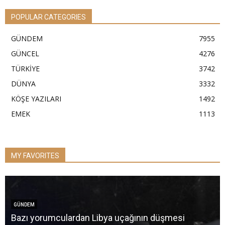
POPULAR CATEGORIES
GÜNDEM
7955
GÜNCEL
4276
TÜRKİYE
3742
DÜNYA
3332
KÖŞE YAZILARI
1492
EMEK
1113
MY FAVORITES
GÜNDEM
Bazı yorumculardan Libya uçağının düşmesi