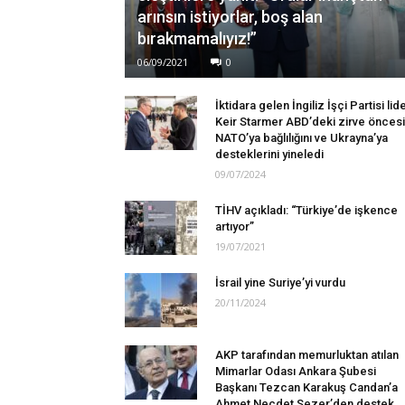
arınsın istiyorlar, boş alan
bırakmamalıyız!”
06/09/2021
0
İktidara gelen İngiliz İşçi Partisi lide
Keir Starmer ABD’deki zirve öncesi
NATO’ya bağlılığını ve Ukrayna’ya
desteklerini yineledi
09/07/2024
TİHV açıkladı: “Türkiye’de işkence
artıyor”
19/07/2021
İsrail yine Suriye’yi vurdu
20/11/2024
AKP tarafından memurluktan atılan
Mimarlar Odası Ankara Şubesi
Başkanı Tezcan Karakuş Candan’a
Ahmet Necdet Sezer’den destek