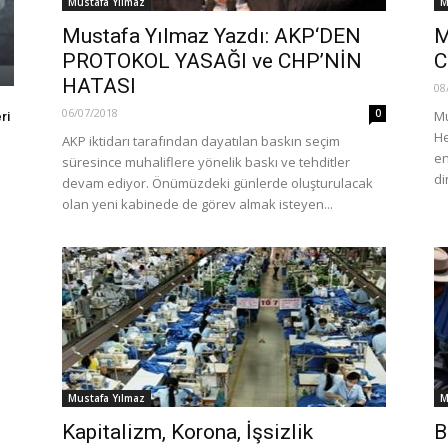
Mustafa Yılmaz
M
Mustafa Yılmaz Yazdı: AKP‘DEN
M
PROTOKOL YASAĞI ve CHP’NİN
C
HATASI
08
06/07/2018
0
Mu
ri
He
AKP iktidarı tarafından dayatılan baskın seçim
en
süresince muhaliflere yönelik baskı ve tehditler
di
devam ediyor. Önümüzdeki günlerde oluşturulacak
olan yeni kabinede de görev almak isteyen...
Mustafa Yılmaz
M
Kapitalizm, Korona, İşsizlik
B