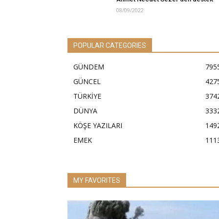
08/09/2022
POPULAR CATEGORIES
GÜNDEM
795
GÜNCEL
427
TÜRKİYE
374
DÜNYA
333
KÖŞE YAZILARI
149
EMEK
111
MY FAVORITES