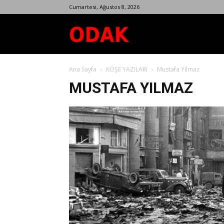
Cumartesi, Ağustos 8, 2026
Odak
Ana Sayfa
KÖŞE YAZILARI
Mustafa Yılmaz
Dergisi
MUSTAFA YILMAZ