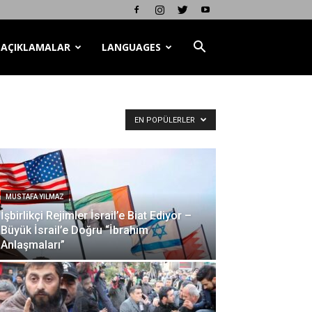
AÇIKLAMALAR
LANGUAGES
EN POPÜLERLER
MUSTAFA YILMAZ
İşbirlikçi Rejimler İsrail’e Biat Ediyor –
Büyük İsrail’e Doğru “İbrahim
Anlaşmaları”