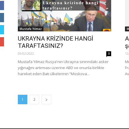
Mustafa Yılmaz
M
UKRAYNA KRİZİNDE HANGİ
A
TARAFTASINIZ?
ş
09/02/2022
12
0
Mustafa Yılmaz Rusya'nın Ukrayna sınırındaki asker
Mu
yığınağını artırması üzerine ABD ve onunla birlikte
Fr
hareket eden Batı ülkelerinin “Moskova...
Av
1
2