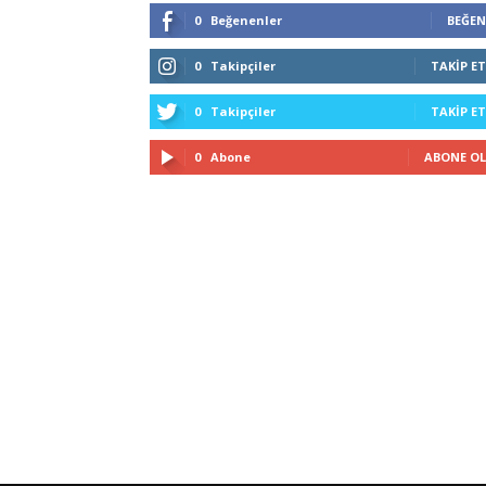
0
Beğenenler
BEĞEN
0
Takipçiler
TAKIP ET
0
Takipçiler
TAKIP ET
0
Abone
ABONE OL