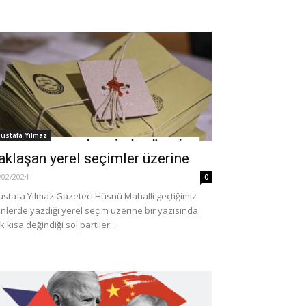
ustafa Yılmaz
I
DÜNYA
aklaşan yerel seçimler üzerine
ASI 2026’DA TOP
Kuzeybatı Afrika’dan Kanar
/02/2024
0
OŞAN(LAR), NEYİN
Adaları’na giden botta 7 g
stafa Yılmaz Gazeteci Hüsnü Mahalli geçtiğimiz
SÜRÜKLENİR(LER)?![*]
yaşamını yitirdi
nlerde yazdığı yerel seçim üzerine bir yazısında
0
12/03/2024
0
k kısa değindiği sol partiler...