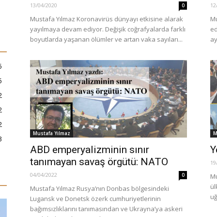
13/04/2020
12
0
Mustafa Yılmaz Koronavirüs dünyayı etkisine alarak
Mu
yayılmaya devam ediyor. Değişik coğrafyalarda farklı
ed
boyutlarda yaşanan ölümler ve artan vaka sayıları...
ay
5
5
2
2
2
Mustafa Yılmaz
M
3
ABD emperyalizminin sınır
Y
tanımayan savaş örgütü: NATO
19
04/04/2022
0
Mu
ül
Mustafa Yılmaz Rusya’nın Donbas bölgesindeki
uğ
Lugansk ve Donetsk özerk cumhuriyetlerinin
bağımsızlıklarını tanımasından ve Ukrayna’ya askeri