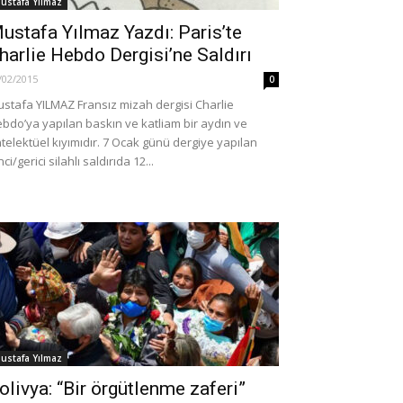
ustafa Yılmaz
ustafa Yılmaz Yazdı: Paris’te
harlie Hebdo Dergisi’ne Saldırı
/02/2015
0
stafa YILMAZ Fransız mizah dergisi Charlie
bdo’ya yapılan baskın ve katliam bir aydın ve
telektüel kıyımıdır. 7 Ocak günü dergiye yapılan
nci/gerici silahlı saldırıda 12...
ustafa Yılmaz
olivya: “Bir örgütlenme zaferi”