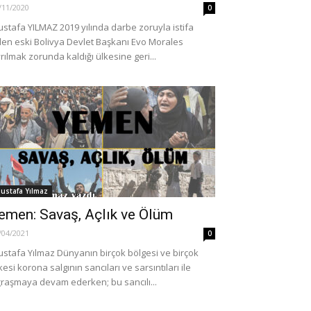
/11/2020
0
stafa YILMAZ 2019 yılında darbe zoruyla istifa
en eski Bolivya Devlet Başkanı Evo Morales
rılmak zorunda kaldığı ülkesine geri...
ustafa Yılmaz
emen: Savaş, Açlık ve Ölüm
/04/2021
0
stafa Yılmaz Dünyanın birçok bölgesi ve birçok
kesi korona salgının sancıları ve sarsıntıları ile
raşmaya devam ederken; bu sancılı...