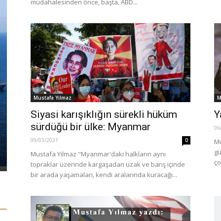
müdahalesinden önce, başta, ABD...
Mustafa Yılmaz
M
KÖŞE YAZILAR
Siyasi karışıklığın sürekli hüküm
Y
GÜNDEM
DÜNYA KUP
sürdüğü bir ülke: Myanmar
06
Serbest bırakılan Osman Sarıgün’ün
ARDINDA K
09/03/2021
0
Mu
ilk işi elini öptürmek oldu
PEŞİNDEN 
gü
Mustafa Yılmaz "Myanmar'daki halkların aynı
24/04/2019
0
09/06/2026
ço
topraklar üzerinde kargaşadan uzak ve barış içinde
bir arada yaşamaları, kendi aralarında kuracağı...