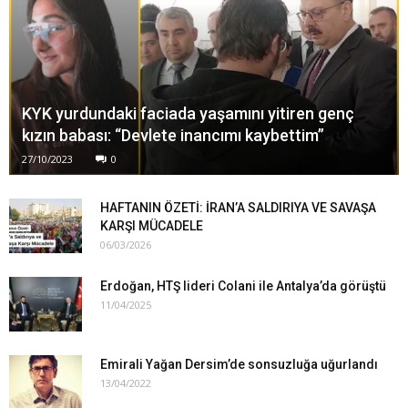
KYK yurdundaki faciada yaşamını yitiren genç
kızın babası: “Devlete inancımı kaybettim”
27/10/2023
0
HAFTANIN ÖZETİ: İRAN’A SALDIRIYA VE SAVAŞA
KARŞI MÜCADELE
06/03/2026
Erdoğan, HTŞ lideri Colani ile Antalya’da görüştü
11/04/2025
Emirali Yağan Dersim’de sonsuzluğa uğurlandı
13/04/2022