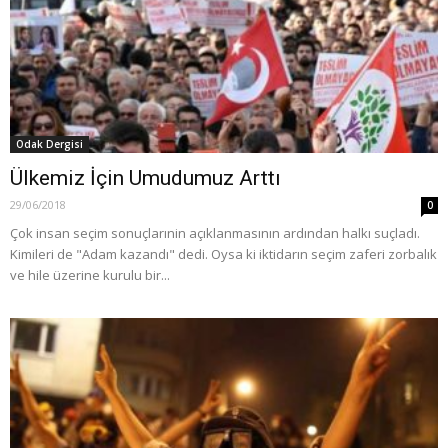
Odak Dergisi
Ülkemiz İçin Umudumuz Arttı
29/06/2018
0
Çok insan seçim sonuçlarınin açıklanmasının ardından halkı suçladı.
Kimileri de "Adam kazandı" dedi. Oysa ki iktidarın seçim zaferi zorbalık
ve hile üzerine kurulu bir...