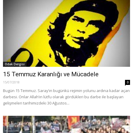
Odak Dergisi
15 Temmuz Karanlığı ve Mücadele
15/07/2018
0
Bugün 15 Temmuz. Saray’ın bugünkü rejimin yolunu ardına kadar açan
darbesi. Onlar Allah’ın lütfu olarak gördükleri bu darbe ile başlayan
gelişmeleri tarihimizdeki 30 Ağustos...