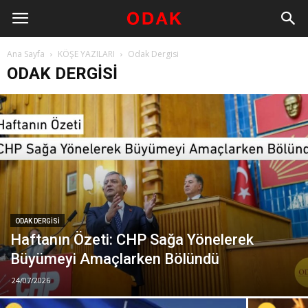
Ana Sayfa
KÖŞE YAZILARI
Odak Dergisi
ODAK DERGISI
ODAK DERGISI
Haftanın Özeti: CHP Sağa Yönelerek
Büyümeyi Amaçlarken Bölündü
24/07/2026