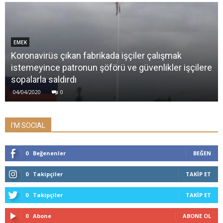
EMEK
Koronavirüs çıkan fabrikada işçiler çalışmak
istemeyince patronun şöförü ve güvenlikler işçilere
sopalarla saldırdı
04/04/2020
0
I'M SOCIAL
0
Beğenenler
BEĞEN
0
Takipçiler
TAKIP ET
0
Takipçiler
TAKIP ET
0
Abone
ABONE OL