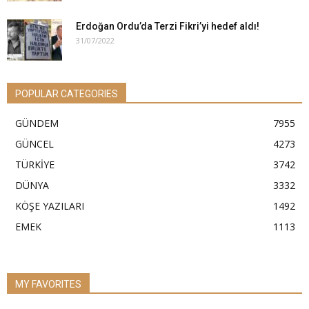
Erdoğan Ordu’da Terzi Fikri’yi hedef aldı!
31/07/2022
POPULAR CATEGORIES
GÜNDEM
7955
GÜNCEL
4273
TÜRKİYE
3742
DÜNYA
3332
KÖŞE YAZILARI
1492
EMEK
1113
MY FAVORITES