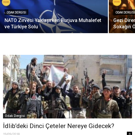
ODAK DERGISI
ODAK DERGIS
NATO Zirvesi Yaklaşırken Burjuva Muhalefet
Gezi Dire
ve Türkiye Solu
Sokağın Ö
Odak Dergisi
İdlib’deki Dinci Çeteler Nereye Gidecek?
19/09/2018
0