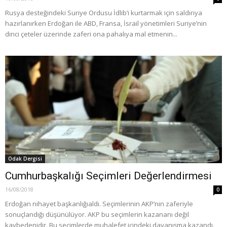
Rusya desteğindeki Suriye Ordusu İdlib’i kurtarmak için saldırıya
hazırlanırken Erdoğan ile ABD, Fransa, İsrail yönetimleri Suriye’nin
dinci çeteler üzerinde zaferi ona pahalıya mal etmenin...
Odak Dergisi
Cumhurbaşkalığı Seçimleri Değerlendirmesi
16/08/2018
0
Erdoğan nihayet başkanlığıaldı. Seçimlerinin AKP’nin zaferiyle
sonuçlandığı düşünülüyor. AKP bu seçimlerin kazananı değil
kaybedenidir. Bu seçimlerde muhalefet içindeki dayanışma kazandı.