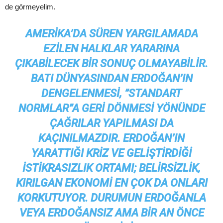
de görmeyelim.
AMERIKA’DA SÜREN YARGILAMADA
EZILEN HALKLAR YARARINA
ÇIKABILECEK BIR SONUÇ OLMAYABILIR.
BATI DÜNYASINDAN ERDOĞAN’IN
DENGELENMESI, ”STANDART
NORMLAR”A GERI DÖNMESI YÖNÜNDE
ÇAĞRILAR YAPILMASI DA
KAÇINILMAZDIR. ERDOĞAN’IN
YARATTIĞI KRIZ VE GELIŞTIRDIĞI
ISTIKRASIZLIK ORTAMI; BELIRSIZLIK,
KIRILGAN EKONOMI EN ÇOK DA ONLARI
KORKUTUYOR. DURUMUN ERDOĞANLA
VEYA ERDOĞANSIZ AMA BIR AN ÖNCE