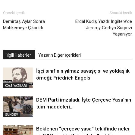
Önceki İçerik
Sonraki İçerik
Demirtaş Aylar Sonra
Erdal Kudiş Yazdı: İngiltere’de
Mahkemeye Çıkarıldı
Jeremy Corbyn Sürprizi
Yaşanıyor
İlgili Haberler
Yazarın Diğer İçerikleri
İşçi sınıfının yılmaz savaşçısı ve yoldaşlık
örneği: Friedrich Engels
KÖŞE YAZILARI
DEM Parti imzaladı: İşte Çerçeve Yasa’nın
tüm maddeleri…
GÜNDEM
Beklenen “çerçeve yasa” teklifinde neler