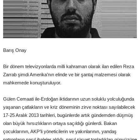
Barış Onay
Bir dönem televizyonlarda milli kahraman olarak ilan edilen Reza
Zarrab şimdi Amerika’nın elinde ve bir şantaj malzemesi olarak
mahkemede konuşturuluyor.
Gülen Cemaati ile-Erdoğan iktidarının uzun soluklu yolculuğunda
yaşanan çatlakların ve kriz döneminin zirve noktası sayılabilecek
17-25 Aralık 2013 tarihleri, bugünlerde artık gündemden düşmüş
olan büyük hırsızlıkların ortaya saçıldığı günlerdi. Bakan
çocuklarının, AKP’li yöneticilerin ve yakınlarının, yandaş
patronların nasıl ihaleler aldığı, nasıl rüşvet topladıkları günyüzüne