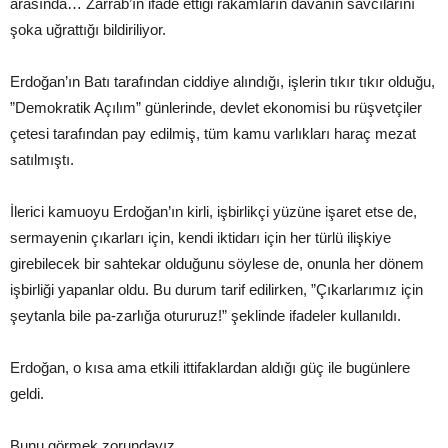
arasında… Zarrab’ın ifade ettiği rakamların davanın savcılarını
şoka uğrattığı bildiriliyor.
Erdoğan’ın Batı tarafından ciddiye alındığı, işlerin tıkır tıkır olduğu,
”Demokratik Açılım” günlerinde, devlet ekonomisi bu rüşvetçiler
çetesi tarafından pay edilmiş, tüm kamu varlıkları haraç mezat
satılmıştı.
İlerici kamuoyu Erdoğan’ın kirli, işbirlikçi yüzüne işaret etse de,
sermayenin çıkarları için, kendi iktidarı için her türlü ilişkiye
girebilecek bir sahtekar olduğunu söylese de, onunla her dönem
işbirliği yapanlar oldu. Bu durum tarif edilirken, ”Çıkarlarımız için
şeytanla bile pa-zarlığa otururuz!” şeklinde ifadeler kullanıldı.
Erdoğan, o kısa ama etkili ittifaklardan aldığı güç ile bugünlere
geldi.
Bunu görmek zorundayız.