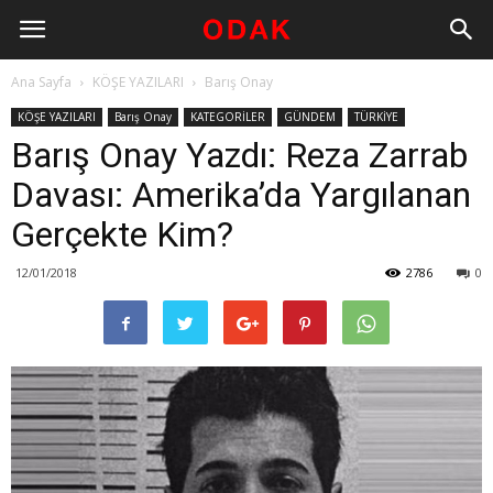
Ana Sayfa
KÖŞE YAZILARI
Barış Onay
KÖŞE YAZILARI
Barış Onay
KATEGORİLER
GÜNDEM
TÜRKİYE
Barış Onay Yazdı: Reza Zarrab
Davası: Amerika’da Yargılanan
Gerçekte Kim?
12/01/2018
2786
0