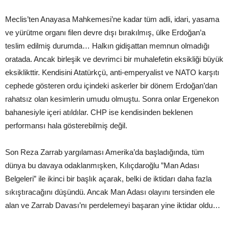
Meclis’ten Anayasa Mahkemesi’ne kadar tüm adli, idari, yasama
ve yürütme organı filen devre dışı bırakılmış, ülke Erdoğan’a
teslim edilmiş durumda… Halkın gidişattan memnun olmadığı
oratada. Ancak birleşik ve devrimci bir muhalefetin eksikliği büyük
eksiklikttir. Kendisini Atatürkçü, anti-emperyalist ve NATO karşıtı
cephede gösteren ordu içindeki askerler bir dönem Erdoğan’dan
rahatsız olan kesimlerin umudu olmuştu. Sonra onlar Ergenekon
bahanesiyle içeri atıldılar. CHP ise kendisinden beklenen
performansı hala gösterebilmiş değil.
Son Reza Zarrab yargılaması Amerika’da başladığında, tüm
dünya bu davaya odaklanmışken, Kılıçdaroğlu ”Man Adası
Belgeleri” ile ikinci bir başlık açarak, belki de iktidarı daha fazla
sıkıştıracağını düşündü. Ancak Man Adası olayını tersinden ele
alan ve Zarrab Davası’nı perdelemeyi başaran yine iktidar oldu…