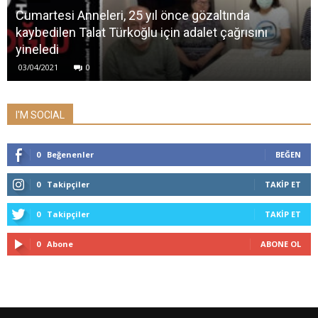
Cumartesi Anneleri, 25 yıl önce gözaltında
kaybedilen Talat Türkoğlu için adalet çağrısını
yineledi
03/04/2021
0
I'M SOCIAL
0
Beğenenler
BEĞEN
0
Takipçiler
TAKIP ET
0
Takipçiler
TAKIP ET
0
Abone
ABONE OL