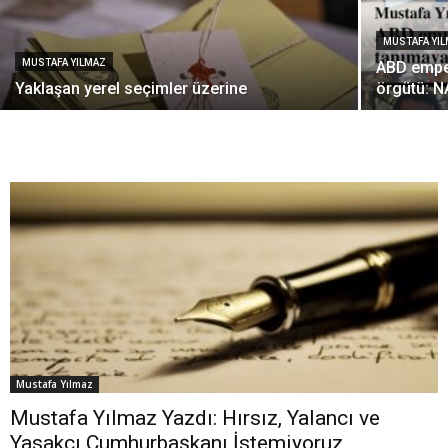
MUSTAFA YI
MUSTAFA YILMAZ
ABD emper
Yaklaşan yerel seçimler üzerine
örgütü: 
Mustafa Yılmaz
Mustafa Yılmaz Yazdı: Hırsız, Yalancı ve
Yasakçı Cumhurbaşkanı İstemiyoruz