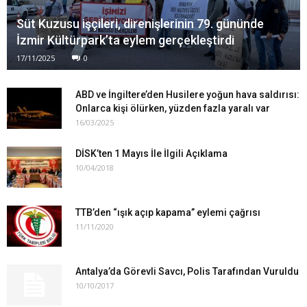
Süt Kuzusu işçileri, direnişlerinin 79. gününde
İzmir Kültürpark’ta eylem gerçekleştirdi
17/11/2025
0
ABD ve İngiltere’den Husilere yoğun hava saldırısı:
Onlarca kişi ölürken, yüzden fazla yaralı var
16/03/2025
DİSK’ten 1 Mayıs İle İlgili Açıklama
10/04/2018
TTB’den “ışık açıp kapama” eylemi çağrısı
11/11/2020
Antalya’da Görevli Savcı, Polis Tarafından Vuruldu
10/10/2017