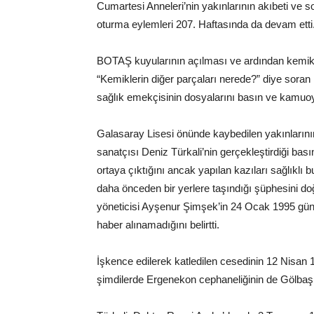
Cumartesi Anneleri’nin yakınlarının akıbeti ve so
oturma eylemleri 207. Haftasında da devam etti
BOTAŞ kuyularının açılması ve ardından kemikle
“Kemiklerin diğer parçaları nerede?” diye soran 
sağlık emekçisinin dosyalarını basın ve kamuoyu
Galasaray Lisesi önünde kaybedilen yakınlarının 
sanatçısı Deniz Türkali’nin gerçekleştirdiği ba
ortaya çıktığını ancak yapılan kazıları sağlıklı
daha önceden bir yerlere taşındığı şüphesini doğ
yöneticisi Ayşenur Şimşek’in 24 Ocak 1995 gün
haber alınamadığını belirtti.
İşkence edilerek katledilen cesedinin 12 Nisan 
şimdilerde Ergenekon cephaneliğinin de Gölbaşı