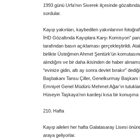
1993 günü Urfa’nın Siverek ilçesinde gözaltınd
sordular.
Kayıp yakınları, kaybedilen yakınlarının fotoğrafl
İHD Gözaltında Kayıplara Karşı Komisyon” pan
tarafından basın açıklaması gerçekleştirildi. At
birlikte Üsteğmen Ahmet Şentürk’ün komutasında
alındığını ve bir daha ikisinden de haber alınamad
“evinize gidin, altı ay sonra devlet bırakır” dediğ
Başbakanı Tansu Çiller, Genelkurmay Başkanı
Emniyet Genel Müdürü Mehmet Ağar’ın tutuklanıp
Hüseyin Taşkaya’nın kardeşi kısa bir konuşma g
210. Hafta
Kayıp aileleri her hafta Galatasaray Lisesi önünd
araya geliyorlar.