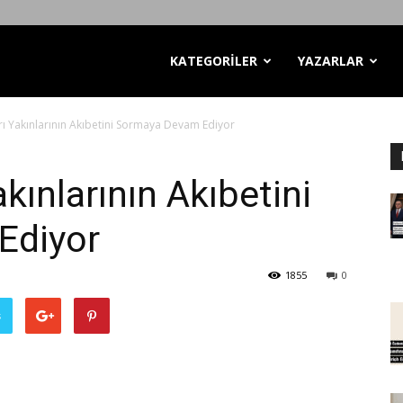
KATEGORİLER
YAZARLAR
rı Yakınlarının Akıbetini Sormaya Devam Ediyor
akınlarının Akıbetini
Ediyor
1855
0
ş