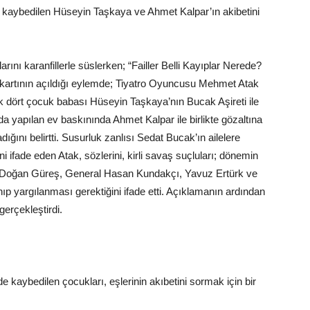
a kaybedilen Hüseyin Taşkaya ve Ahmet Kalpar’ın akibetini
arını karanfillerle süslerken; “Failler Belli Kayıplar Nerede?
kartının açıldığı eylemde; Tiyatro Oyuncusu Mehmet Atak
ak dört çocuk babası Hüseyin Taşkaya’nın Bucak Aşireti ile
 yapılan ev baskınında Ahmet Kalpar ile birlikte gözaltına
ığını belirtti. Susurluk zanlısı Sedat Bucak’ın ailelere
ini ifade eden Atak, sözlerini, kirli savaş suçluları; dönemin
 Doğan Güreş, General Hasan Kundakçı, Yavuz Ertürk ve
 yargılanması gerektiğini ifade etti. Açıklamanın ardından
erçekleştirdi.
e kaybedilen çocukları, eşlerinin akıbetini sormak için bir