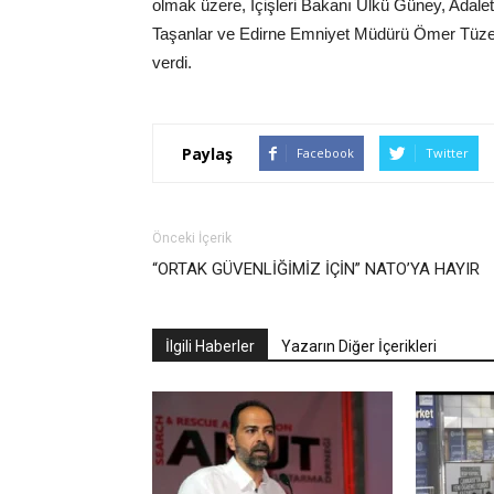
olmak üzere, İçişleri Bakanı Ülkü Güney, Adal
Taşanlar ve Edirne Emniyet Müdürü Ömer Tüzel
verdi.
Paylaş
Facebook
Twitter
Önceki İçerik
“ORTAK GÜVENLİĞİMİZ İÇİN” NATO’YA HAYIR
İlgili Haberler
Yazarın Diğer İçerikleri