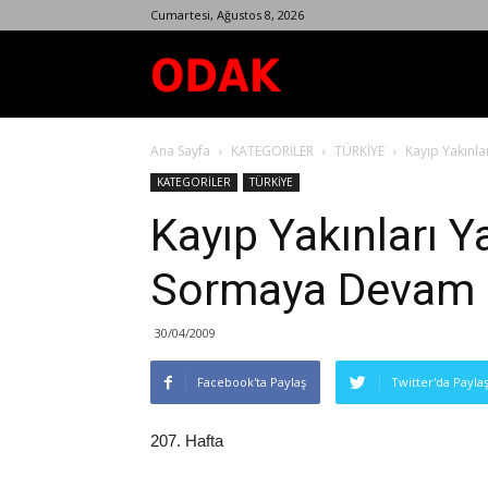
Cumartesi, Ağustos 8, 2026
Odak
Ana Sayfa
KATEGORİLER
TÜRKİYE
Kayıp Yakınla
Dergisi
KATEGORİLER
TÜRKİYE
Kayıp Yakınları Y
Sormaya Devam 
30/04/2009
Facebook'ta Paylaş
Twitter'da Payla
207. Hafta