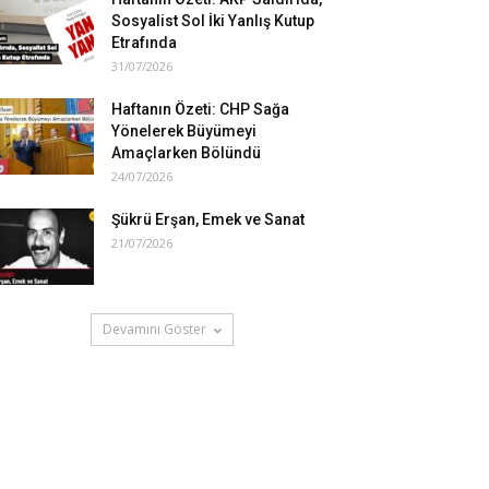
Sosyalist Sol İki Yanlış Kutup
Etrafında
31/07/2026
Haftanın Özeti: CHP Sağa
Yönelerek Büyümeyi
Amaçlarken Bölündü
24/07/2026
Şükrü Erşan, Emek ve Sanat
21/07/2026
Devamını Göster