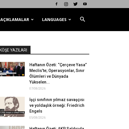
AÇIKLAMALAR
LANGUAGES
KÖŞE YAZILARI
Haftanın Özeti: “Çerçeve Yasa”
Meclis’te; Operasyonlar, Sınır
Ölümleri ve Dünyada
Yükselen...
07/08/2026
İşçi sınıfının yılmaz savaşçısı
ve yoldaşlık örneği: Friedrich
Engels
05/08/2026
Haftanın Özeti: AKP Saldırıda,