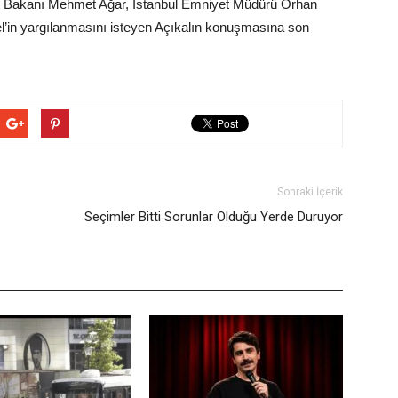
et Bakanı Mehmet Ağar, İstanbul Emniyet Müdürü Orhan
’in yargılanmasını isteyen Açıkalın konuşmasına son
Sonraki İçerik
Seçimler Bitti Sorunlar Olduğu Yerde Duruyor