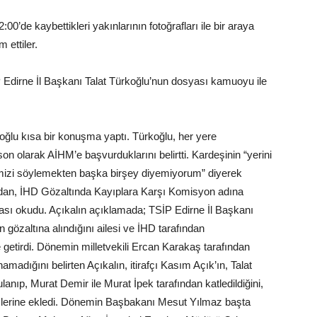
’de kaybettikleri yakınlarının fotoğrafları ile bir araya
 ettiler.
Edirne İl Başkanı Talat Türkoğlu’nun dosyası kamuoyu ile
ğlu kısa bir konuşma yaptı. Türkoğlu, her yere
n olarak AİHM’e başvurduklarını belirtti. Kardeşinin “yerini
ğimizi söylemekten başka birşey diyemiyorum” diyerek
ından, İHD Gözaltında Kayıplara Karşı Komisyon adına
ması okudu. Açıkalın açıklamada; TSİP Edirne İl Başkanı
 gözaltına alındığını ailesi ve İHD tarafından
e getirdi. Dönemin milletvekili Ercan Karakaş tarafından
madığını belirten Açıkalın, itirafçı Kasım Açık’ın, Talat
lanıp, Murat Demir ile Murat İpek tarafından katledildiğini,
i sözlerine ekledi. Dönemin Başbakanı Mesut Yılmaz başta