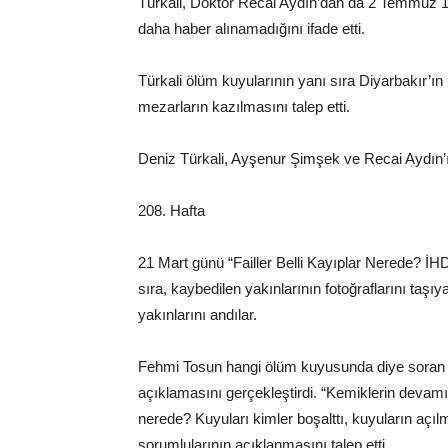
Türkali, Doktor Recai Aydın’dan da 2 Temmuz 19
daha haber alınamadığını ifade etti.
Türkali ölüm kuyularının yanı sıra Diyarbakır’ın
mezarların kazılmasını talep etti.
Deniz Türkali, Ayşenur Şimşek ve Recai Aydın’ın
208. Hafta
21 Mart günü “Failler Belli Kayıplar Nerede? İ
sıra, kaybedilen yakınlarının fotoğraflarını taşıy
yakınlarını andılar.
Fehmi Tosun hangi ölüm kuyusunda diye soran k
açıklamasını gerçekleştirdi. “Kemiklerin devamı 
nerede? Kuyuları kimler boşalttı, kuyuların açıl
sorumlularının açıklanmasını talep etti.