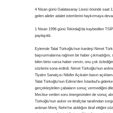
4 Nisan günü Galatasaray Lisesi önünde saat 12:00
gelen aileler adalet istemlerini haykırmaya devam
1 Nisan 1996 günü Tekirdağ’da kaybedilen TSİP 
paylaşıldı.
Eylemde Talat Türkoğlu’nun kardeşi Nimet Türko
başvurmalarına rağmen bir haber çıkmadığını, so
bilen birisi varsa haber versin, onu çok özledi
sözlerini sona erdirdi. Nimet Türkoğlu’nun ard
Tiyatro Sanatçısı Nilüfer Açıkalın basın açıkla
Talat Türkoğlu’nun Edirne’den İstanbul’a giderken
gerçekleştirilen çabaların sonuç vermediğini dil
Meclise verilen soru önergesinden de sonuç alına
Türkoğlu’nun asker ve itirafçılar tarafından sorgu
ardınan Meriç Nehri’ne atıldığını itiraf ettiğin