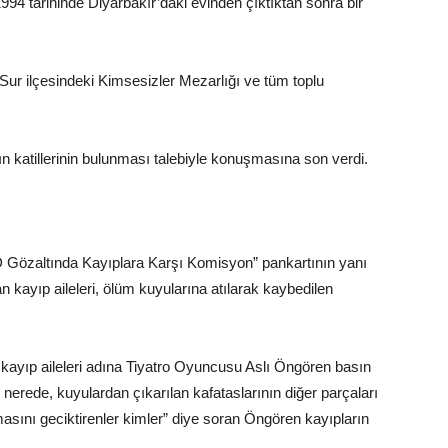
94 tarihinde Diyarbakır’daki evinden çıktıktan sonra bir
 Sur ilçesindeki Kimsesizler Mezarlığı ve tüm toplu
 katillerinin bulunması talebiyle konuşmasına son verdi.
HD Gözaltında Kayıplara Karşı Komisyon” pankartının yanı
an kayıp aileleri, ölüm kuyularına atılarak kaybedilen
ayıp aileleri adına Tiyatro Oyuncusu Aslı Öngören basın
nerede, kuyulardan çıkarılan kafataslarının diğer parçaları
masını geciktirenler kimler” diye soran Öngören kayıpların