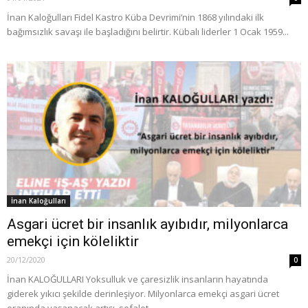
İnan Kaloğulları Fidel Kastro Küba Devrimi’nin 1868 yılındaki ilk
bağımsızlık savaşı ile başladığını belirtir. Kübalı liderler 1 Ocak 1959...
İnan Kaloğulları
Asgari ücret bir insanlık ayıbıdır, milyonlarca
emekçi için köleliktir
20/12/2020
0
İnan KALOĞULLARI Yoksulluk ve çaresizlik insanların hayatında
giderek yıkıcı şekilde derinleşiyor. Milyonlarca emekçi asgari ücret
oranında yaşanacak artışı, sefalet...