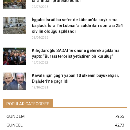
tarafından protesto edildi
02/07/2025
İşgalci İsrail bu sefer de Lübnan’da soykırıma
başladı: İsrail’in Lübnan’a saldırıları sonrası 254
sivilin öldüğü açıklandı
08/04/2026
Kılıçdaroğlu SADAT’ın önüne gelerek açıklama
yaptı: “Burası terörist yetiştiren bir kuruluş”
13/05/2022
Kavala için çağrı yapan 10 ülkenin büyükelçisi,
Dışişleri’ne çağrıldı
19/10/2021
POPULAR CATEGORIES
GÜNDEM
7955
GÜNCEL
4273