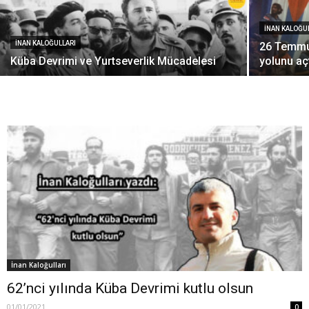
İNAN KALOĞU
İNAN KALOĞULLARI
26 Temmuz
Küba Devrimi ve Yurtseverlik Mücadelesi
yolunu aç
İnan Kaloğulları
62’nci yılında Küba Devrimi kutlu olsun
01/01/2021
0