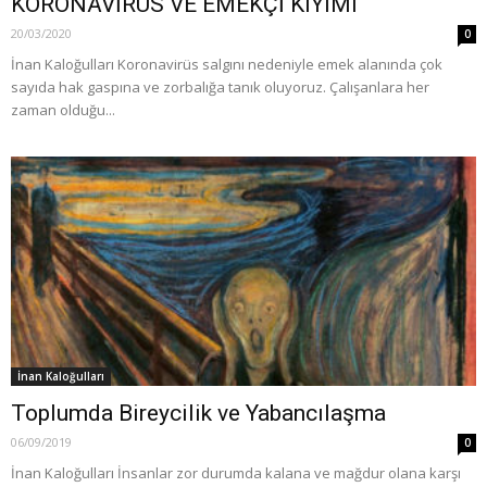
KORONAVİRÜS VE EMEKÇİ KIYIMI
20/03/2020
0
İnan Kaloğulları Koronavirüs salgını nedeniyle emek alanında çok
sayıda hak gaspına ve zorbalığa tanık oluyoruz. Çalışanlara her
zaman olduğu...
İnan Kaloğulları
Toplumda Bireycilik ve Yabancılaşma
06/09/2019
0
İnan Kaloğulları İnsanlar zor durumda kalana ve mağdur olana karşı