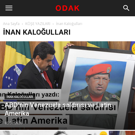
Ana Sayfa
KÖŞE YAZILARI
İnan Kaloğulları
İNAN KALOĞULLARI
İNAN KALOĞULLARI
ABD’nin Venezuela saldırısı ve Latin
Amerika
03/01/2026