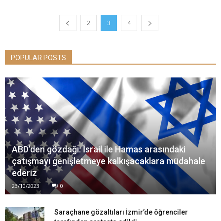
2
3
4
POPULAR POSTS
ABD’den gözdağı: İsrail ile Hamas arasındaki
çatışmayı genişletmeye kalkışacaklara müdahale
ederiz
23/10/2023
0
Saraçhane gözaltıları İzmir’de öğrenciler