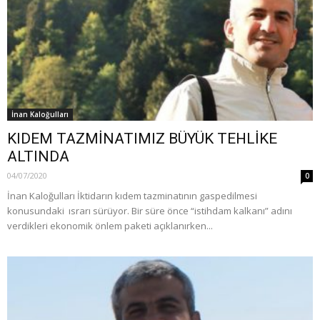
İnan Kaloğulları
KIDEM TAZMİNATIMIZ BÜYÜK TEHLİKE
ALTINDA
04/07/2020
0
İnan Kaloğulları İktidarın kıdem tazminatının gaspedilmesi
konusundaki ısrarı sürüyor. Bir süre önce “istihdam kalkanı” adını
verdikleri ekonomik önlem paketi açıklanırken...