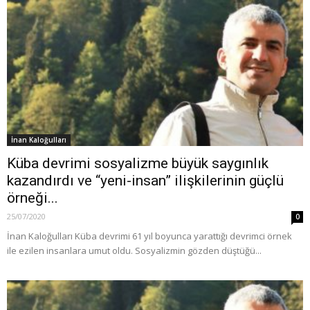
İnan Kaloğulları
Küba devrimi sosyalizme büyük saygınlık
kazandırdı ve “yeni-insan” ilişkilerinin güçlü
örneği...
25/07/2020
0
İnan Kaloğulları Küba devrimi 61 yıl boyunca yarattığı devrimci örnek
ile ezilen insanlara umut oldu. Sosyalizmin gözden düştüğü...