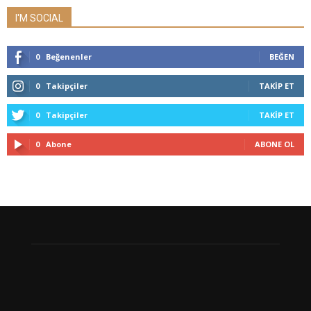
I'M SOCIAL
0
Beğenenler
BEĞEN
0
Takipçiler
TAKIP ET
0
Takipçiler
TAKIP ET
0
Abone
ABONE OL