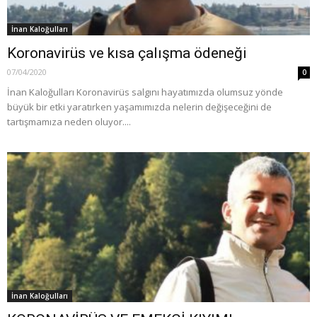
İnan Kaloğulları
Koronavirüs ve kısa çalışma ödeneği
07/04/2020
0
İnan Kaloğulları Koronavirüs salgını hayatımızda olumsuz yönde
büyük bir etki yaratırken yaşamımızda nelerin değişeceğini de
tartışmamıza neden oluyor....
İnan Kaloğulları