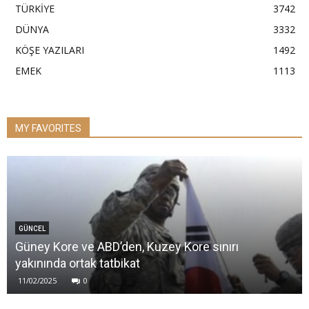
TÜRKİYE
3742
DÜNYA
3332
KÖŞE YAZILARI
1492
EMEK
1113
MY FAVORITES
GÜNCEL
Güney Kore ve ABD’den, Kuzey Kore sınırı
yakınında ortak tatbikat
11/02/2025
0