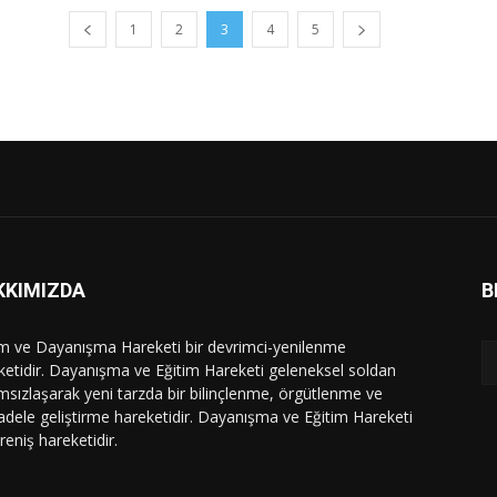
1
2
3
4
5
KKIMIZDA
B
im ve Dayanışma Hareketi bir devrimci-yenilenme
ketidir. Dayanışma ve Eğitim Hareketi geleneksel soldan
msızlaşarak yeni tarzda bir bilinçlenme, örgütlenme ve
dele geliştirme hareketidir. Dayanışma ve Eğitim Hareketi
ireniş hareketidir.