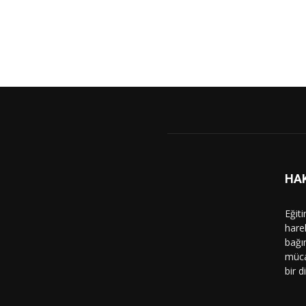
HA
Eğit
hare
bağı
müca
bir d