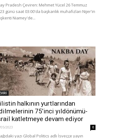
jay Pradesh Çeviren: Mehmet Yücel 26 Temmuz
23 günü saat 03:00'da başkanlık muhafızları Nijer'in
şkenti Niamey'de...
ÇEVRE-DOĞA
ulübü ve 8 Şirkete
andı
Manisa’da orman yangını
0
18/07/2024
0
EVİRİ
ilistin halkının yurtlarından
dilmelerinin 75’inci yıldönümü-
srail katletmeye devam ediyor
/05/2023
0
ağıdaki yazı Global Politics adlı İsveççe yayın