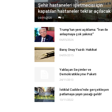
Şehir hastaneleri işletmecisi için
kapatılan hastaneler tekrar açılacak
04/09/2020
0
Trump’tan yeni açıklama: “İran ile
anlaşmaya çok yakınız”
06/05/2026
Barış Onay Yazdı: Hakikat
04/09/2015
Yaklaşan Seçimler ve
Demokratikleşme Paketi
24/11/2013
İstiklal Caddesi’nde gerçekleşen
patlamaya yayın yasağı geldi!
13/11/2022