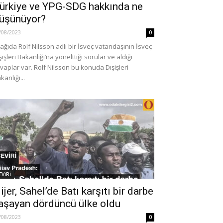
ürkiye ve YPG-SDG hakkında ne
üşünüyor?
/08/2023
0
ağıda Rolf Nilsson adlı bir İsveç vatandaşının İsveç
şişleri Bakanlığı’na yönelttiği sorular ve aldığı
vaplar var. Rolf Nilsson bu konuda Dışişleri
kanlığı...
EVİRİ
ijer, Sahel’de Batı karşıtı bir darbe
aşayan dördüncü ülke oldu
/08/2023
0