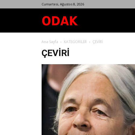
Cumartesi, Ağustos 8, 2026
Odak
Ana Sayfa
KATEGORİLER
ÇEVİRİ
Dergisi
ÇEVİRİ