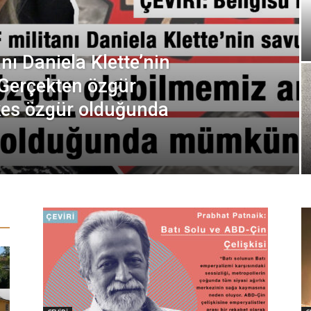
nı Daniela Klette’nin
Gerçekten özgür
kes özgür olduğunda