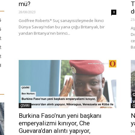
mü?
T
d
28/08/2023
0
5
23
Godfree Roberts* Suç sanayisizleşmede İkinci
Dünya Savaşı'ndan bu yana çoğu Britanyalı, bir
Aş
6
yandan Britanya'nın birinci...
Dı
2
ce
2
Ba
2
3
ÇEVİRİ
Ç
Burkina Faso’nun yeni başkanı
N
emperyalizmi kınıyor, Che
y
Guevara’dan alıntı yapıyor,
06