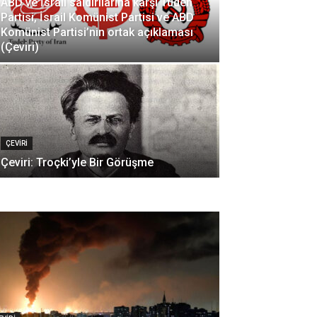
ABD ve İsrail saldırılarına karşı Tudeh
Partisi, İsrail Komünist Partisi ve ABD
Komünist Partisi’nin ortak açıklaması
(Çeviri)
ÇEVİRİ
Çeviri: Troçki’yle Bir Görüşme