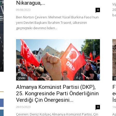
Nikaragua,...
Vi
20
09/08/2023
0
ba
Ben Norton Çeviren: Mehmet Yücel Burkina Faso'nun
yeni Devlet Başkanı İbrahim Traoré, ülkesinin
geçmişteki devrimci lideri...
GÜNDEM
GÜNDEM
Erdoğan “katil, darbeci” dediği
Eyüpspor K
Sisi’yi Saray’da ağırladı
Kayyum At
04/09/2024
0
16/01/2026
ÇEVİRİ
Ç
Almanya Komünist Partisi (DKP),
F
25. Kongresinde Parti Önderliğinin
e
Verdiği Çin Önergesini...
İ
28/05/2023
14
0
Çeviren: Deniz Kızılçeç Almanya Komünist Partisi, Çin
Aş