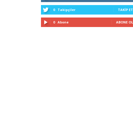
0
Takipçiler
TAKIP ET
0
Abone
ABONE OL