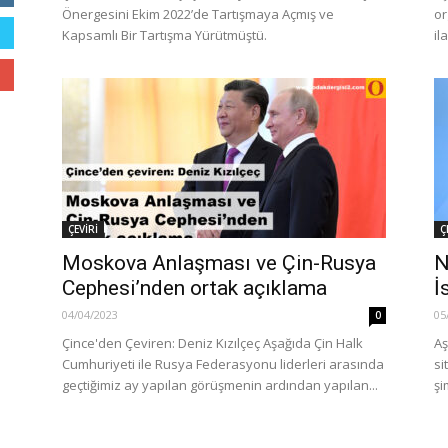
Önergesini Ekim 2022’de Tartışmaya Açmış ve
or
Kapsamlı Bir Tartışma Yürütmüştü.
il
ÇEVİRİ
Ç
Moskova Anlaşması ve Çin-Rusya
N
Cephesi’nden ortak açıklama
İ
04/04/2023
05
0
Çince'den Çeviren: Deniz Kızılçeç Aşağıda Çin Halk
Aş
Cumhuriyeti ile Rusya Federasyonu liderleri arasında
si
geçtiğimiz ay yapılan görüşmenin ardından yapılan...
şi