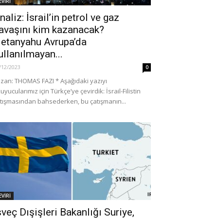
EVİRİ
naliz: İsrail’in petrol ve gaz
avaşını kim kazanacak?
etanyahu Avrupa’da
ullanılmayan...
/12/2023
0
zan: THOMAS FAZI * Aşağıdaki yazıyı
uyucularımız için Türkçe’ye çevirdik: İsrail-Filistin
tışmasından bahsederken, bu çatışmanın...
EVİRİ
sveç Dışişleri Bakanlığı Suriye,