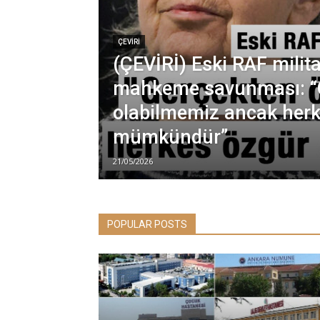
ÇEVİRİ
(ÇEVİRİ) Eski RAF milita
mahkeme savunması: “
olabilmemiz ancak her
mümkündür”
21/05/2026
POPULAR POSTS