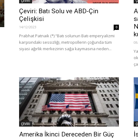
ÇEVİRİ
Ç
Çeviri: Batı Solu ve ABD-Çin
A
Çelişkisi
s
N
14/12/2023
0
k
Prabhat Patnaik (*) “Batı solunun Batı emperyalizmi
karşısındaki sessizliği, metropollerin çoğunda tüm
08
siyasi ağırlık merkezinin sağa kaymasına neden...
Ya
ok
ça
ÇEVİRİ
Ç
Amerika İkinci Dereceden Bir Güç
İ