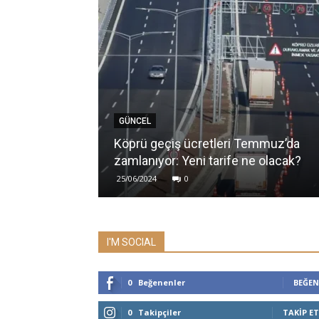
GÜNCEL
Köprü geçiş ücretleri Temmuz’da
zamlanıyor: Yeni tarife ne olacak?
25/06/2024
0
I'M SOCIAL
0
Beğenenler
BEĞEN
0
Takipçiler
TAKIP ET