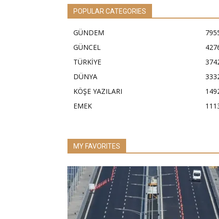
POPULAR CATEGORIES
GÜNDEM
795
GÜNCEL
427
TÜRKİYE
374
DÜNYA
333
KÖŞE YAZILARI
149
EMEK
111
MY FAVORITES