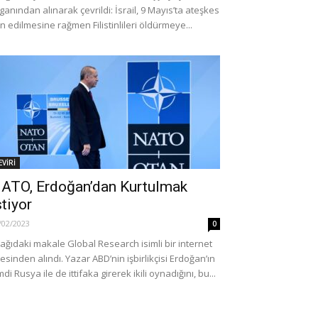
ganından alınarak çevrildi: İsrail, 9 Mayıs’ta ateşkes
an edilmesine rağmen Filistinlileri öldürmeye...
EVİRİ
ATO, Erdoğan’dan Kurtulmak
stiyor
/02/2023
0
ağıdaki makale Global Research isimli bir internet
tesinden alındı. Yazar ABD’nin işbirlikçisi Erdoğan’ın
mdi Rusya ile de ittifaka girerek ikili oynadığını, bu...