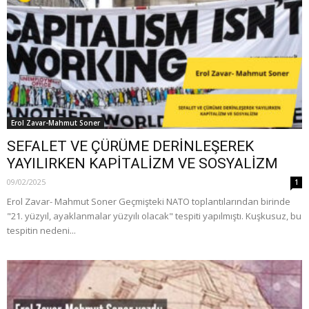
Erol Zavar-Mahmut Soner
SEFALET VE ÇÜRÜME DERİNLEŞEREK
YAYILIRKEN KAPİTALİZM VE SOSYALİZM
09/02/2025
1
Erol Zavar- Mahmut Soner Geçmişteki NATO toplantılarından birinde
"21. yüzyıl, ayaklanmalar yüzyılı olacak" tespiti yapılmıştı. Kuşkusuz, bu
tespitin nedeni...