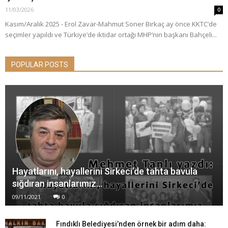
11/03/2026
0
Kasım/Aralık 2025 - Erol Zavar-Mahmut Soner Birkaç ay önce KKTC’de
seçimler yapıldı ve Türkiye’de iktidar ortağı MHP’nin başkanı Bahçeli...
POPULAR POSTS
Hayatlarını, hayallerini Sirkeci’de tahta bavula
sığdıran insanlarımız…
09/11/2021
0
Fındıklı Belediyesi’nden örnek bir adım daha: