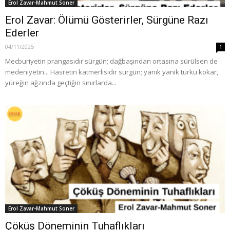
Erol Zavar-Mahmut Soner
Erol Zavar: Ölümü Gösterirler, Sürgüne Razı
Ederler
04/11/2025
1
Mecburiyetin prangasıdır sürgün; dağbaşından ortasına sürülsen de
medeniyetin... Hasretin katmerlisidir sürgün; yanık yanık türkü kokar,
yüreğin ağzında geçtiğin sınırlarda...
Erol Zavar-Mahmut Soner
Çöküş Döneminin Tuhaflıkları