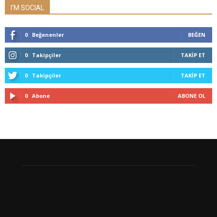
I'M SOCIAL
0
Beğenenler
BEĞEN
0
Takipçiler
TAKIP ET
0
Takipçiler
TAKIP ET
0
Abone
ABONE OL