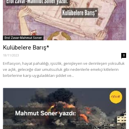
Erol Zavar-Mahmut Soner
Kulübelere Barış*
18/11/2023
0
Enflasyon, hayat pahalılığı, işsizlik, genişleyen ve derinleşen yoksulluk
ve açlık, geleceğe dair umutsuzluk gibi nedenlerle emekçi kitlelerin
birbirlerine karşı uyguladıkları şiddet ve...