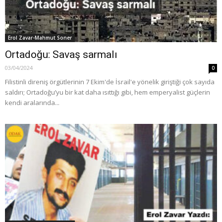
Erol Zavar-Mahmut Soner
Ortadoğu: Savaş sarmalı
03/04/2024
0
Filistinli direniş örgütlerinin 7 Ekim'de İsrail'e yönelik giriştiği çok sayıda
saldırı; Ortadoğu’yu bir kat daha ısıttığı gibi, hem emperyalist güçlerin
kendi aralarında...