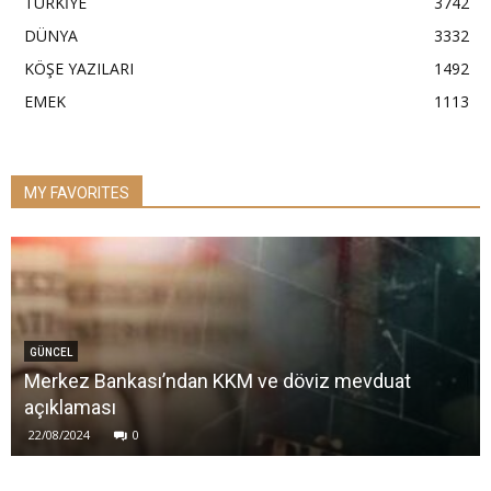
TÜRKİYE
3742
DÜNYA
3332
KÖŞE YAZILARI
1492
EMEK
1113
MY FAVORITES
GÜNCEL
Merkez Bankası’ndan KKM ve döviz mevduat
açıklaması
22/08/2024
0