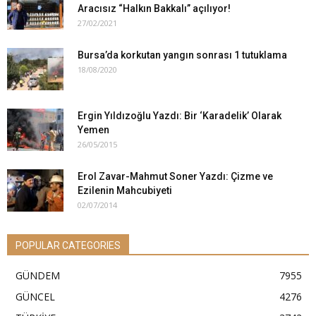
Aracısız “Halkın Bakkalı” açılıyor!
27/02/2021
Bursa’da korkutan yangın sonrası 1 tutuklama
18/08/2020
Ergin Yıldızoğlu Yazdı: Bir ‘Karadelik’ Olarak
Yemen
26/05/2015
Erol Zavar-Mahmut Soner Yazdı: Çizme ve
Ezilenin Mahcubiyeti
02/07/2014
POPULAR CATEGORIES
GÜNDEM
7955
GÜNCEL
4276