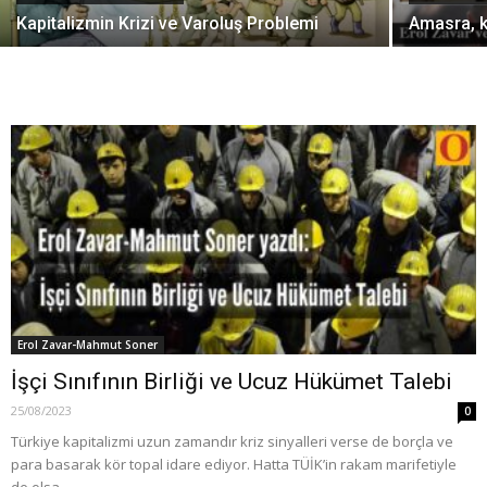
Kapitalizmin Krizi ve Varoluş Problemi
Amasra, k
Erol Zavar-Mahmut Soner
İşçi Sınıfının Birliği ve Ucuz Hükümet Talebi
25/08/2023
0
Türkiye kapitalizmi uzun zamandır kriz sinyalleri verse de borçla ve
para basarak kör topal idare ediyor. Hatta TÜİK’in rakam marifetiyle