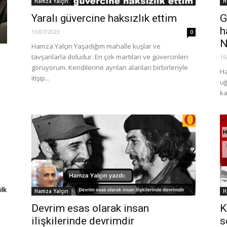
Hamza Yalçın
H
Yaralı güvercine haksızlık ettim
G
h
13/07/2023
0
N
Hamza Yalçın Yaşadığım mahalle kuşlar ve
tavşanlarla doludur. En çok martıları ve güvercinleri
16
görüyorum. Kendilerine ayrılan alanları birbirleriyle
Ha
itişip...
uğ
ka
ilk
Hamza Yalçın
H
Devrim esas olarak insan
K
ilişkilerinde devrimdir
s