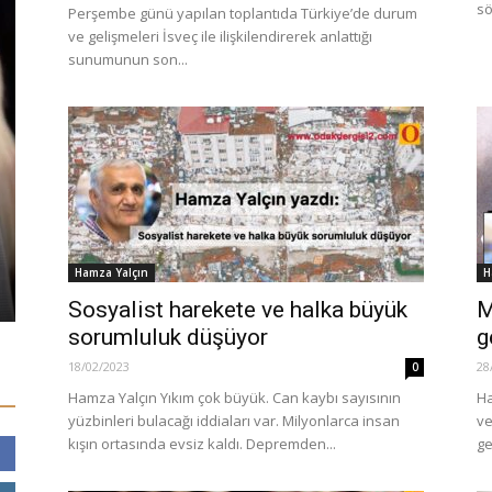
sö
Perşembe günü yapılan toplantıda Türkiye’de durum
ve gelişmeleri İsveç ile ilişkilendirerek anlattığı
sunumunun son...
GÜNDEM
Gaziantep Üniversitesi Rektörü
GÜNDEM
‘büyük hizmeti anlattı: “Soyunma
Odası” tabelaları “Giyinme Odası”
İcra ve ifl
olarak değiştirildi!
çarpıcı artı
Hamza Yalçın
H
15/05/2022
0
10/04/2024
Sosyalist harekete ve halka büyük
M
sorumluluk düşüyor
g
18/02/2023
28
0
Hamza Yalçın Yıkım çok büyük. Can kaybı sayısının
Ha
yüzbinleri bulacağı iddiaları var. Milyonlarca insan
ve
kışın ortasında evsiz kaldı. Depremden...
ge