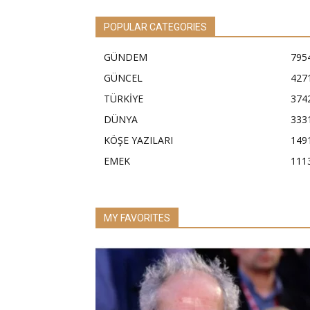
POPULAR CATEGORIES
GÜNDEM
795
GÜNCEL
427
TÜRKİYE
374
DÜNYA
333
KÖŞE YAZILARI
149
EMEK
111
MY FAVORITES