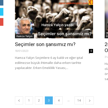
Hamza Yalçın
H
Seçimler son şansımız mı?
2
O
18/01/2023
0
31
Hamza Yalçın Seçimlere 6 ay kaldı ve eğer iptal
edilmezse büyük ihtimalle daha erken tarihte
Ha
yapılacaktır. Erken Emeklilik Yasası,...
ol
ön
sa
...
1
2
3
4
14