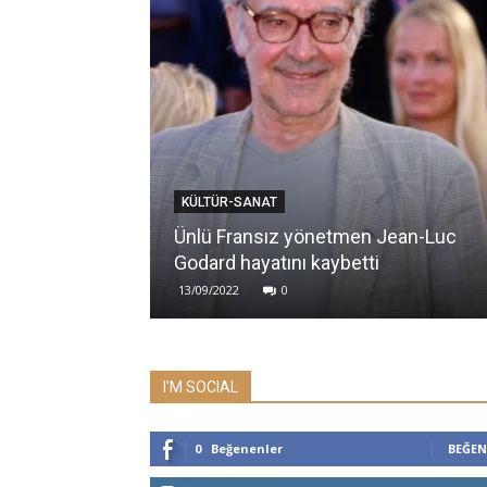
KÜLTÜR-SANAT
Ünlü Fransız yönetmen Jean-Luc
Godard hayatını kaybetti
13/09/2022
0
I'M SOCIAL
0
Beğenenler
BEĞEN