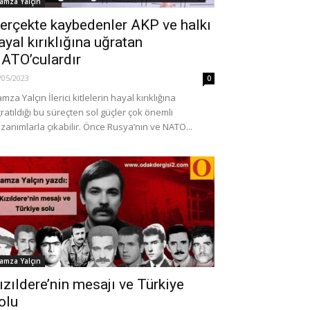
amza Yalçın
erçekte kaybedenler AKP ve halkı
ayal kırıklığına uğratan
ATO’culardır
/05/2023
0
mza Yalçın İlerici kitlelerin hayal kırıklığına
ratıldığı bu süreçten sol güçler çok önemli
zanımlarla çıkabilir. Önce Rusya’nın ve NATO...
amza Yalçın
ızıldere’nin mesajı ve Türkiye
olu