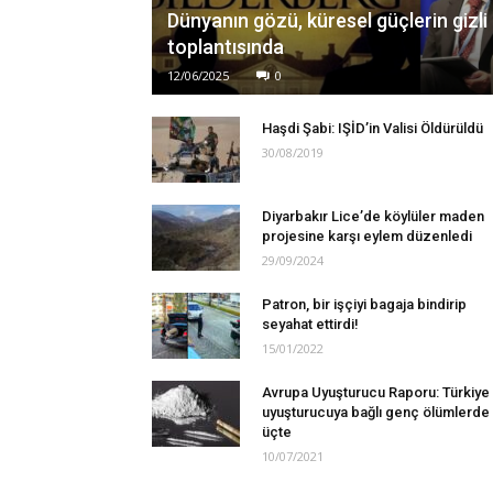
Dünyanın gözü, küresel güçlerin gizli
toplantısında
12/06/2025
0
Haşdi Şabi: IŞİD’in Valisi Öldürüldü
30/08/2019
Diyarbakır Lice’de köylüler maden
projesine karşı eylem düzenledi
29/09/2024
Patron, bir işçiyi bagaja bindirip
seyahat ettirdi!
15/01/2022
Avrupa Uyuşturucu Raporu: Türkiye
uyuşturucuya bağlı genç ölümlerde 
üçte
10/07/2021