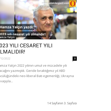
amza Yalçın
023 YILI CESARET YILI
LMALIDIR!
/12/2022
0
mza Yalçın 2022 yılının umut ve mücadele yılı
acağını yazmıştık. Geride bıraktığımız yıl ABD
cülüğündeki neo-liberal Batı egemenliği, Ukrayna
vaşıyla...
14 Sayfanın 3. Sayfası