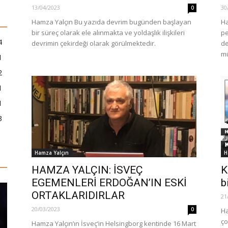
13/04/2023
30
0
Hamza Yalçın Bu yazıda devrim bugünden başlayan
Ha
bir süreç olarak ele alınmakta ve yoldaşlık ilişkileri
pe
4
devrimin çekirdeği olarak görülmektedir.
de
mü
1
2
1
1
3
Hamza Yalçın
H
HAMZA YALÇIN: İSVEÇ
K
EGEMENLERİ ERDOĞAN’IN ESKİ
b
ORTAKLARIDIRLAR
21
20/03/2023
0
Ha
ço
Hamza Yalçın’ın İsveç’in Helsingborg kentinde 16 Mart