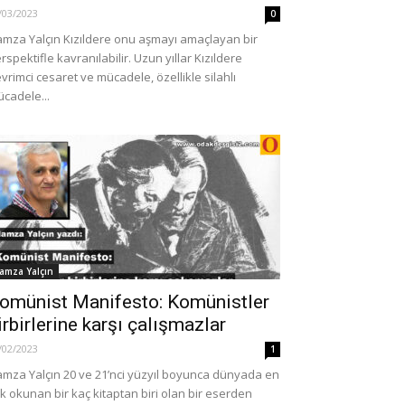
/03/2023
0
mza Yalçın Kızıldere onu aşmayı amaçlayan bir
rspektifle kavranılabilir. Uzun yıllar Kızıldere
vrimci cesaret ve mücadele, özellikle silahlı
cadele...
amza Yalçın
omünist Manifesto: Komünistler
irbirlerine karşı çalışmazlar
/02/2023
1
mza Yalçın 20 ve 21’nci yüzyıl boyunca dünyada en
k okunan bir kaç kitaptan biri olan bir eserden