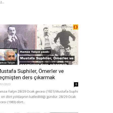
z...
GÜNCEL
as dosyası sayısında
Bir tosuncuk daha: 30 bin ki
ş
dolandırdı!
amza Yalçın
0
13/02/2020
0
ustafa Suphiler, Ömerler ve
eçmişten ders çıkarmak
/01/2023
0
mza Yalçın 28/29 Ocak gecesi (1921) Mustafa Suphi
 on dört yoldaşının katledildiği gündür. 28/29 Ocak
cesi (1983) dört...