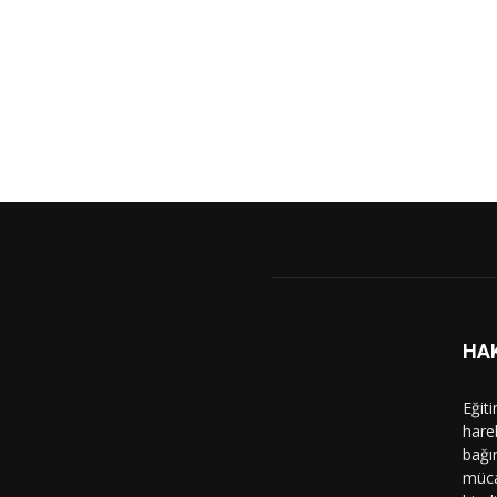
HA
Eğit
hare
bağı
müca