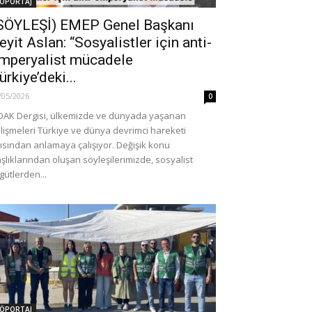
ÖPORTAJ
SÖYLEŞİ) EMEP Genel Başkanı
eyit Aslan: “Sosyalistler için anti-
mperyalist mücadele
ürkiye’deki...
/05/2026
0
AK Dergisi, ülkemizde ve dünyada yaşanan
lişmeleri Türkiye ve dünya devrimci hareketi
ısından anlamaya çalışıyor. Değişik konu
şlıklarından oluşan söyleşilerimizde, sosyalist
gütlerden...
ÖPORTAJ