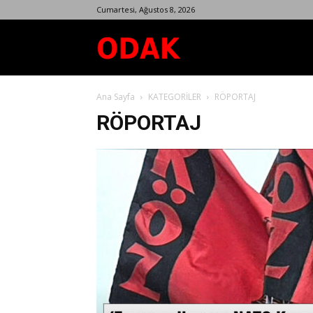
Cumartesi, Ağustos 8, 2026
Odak
Ana Sayfa
KATEGORİLER
RÖPORTAJ
Dergisi
RÖPORTAJ