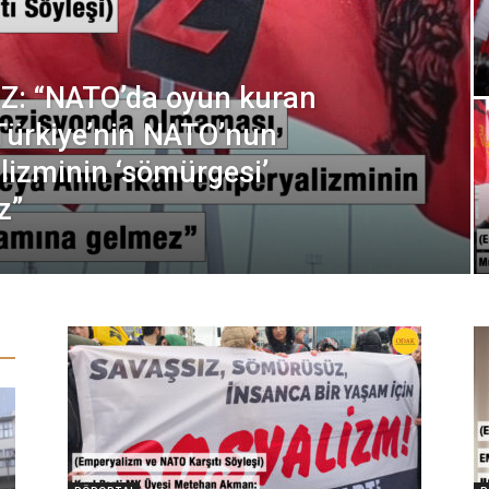
Z: “NATO’da oyun kuran
Türkiye’nin NATO’nun
izminin ‘sömürgesi’
z”