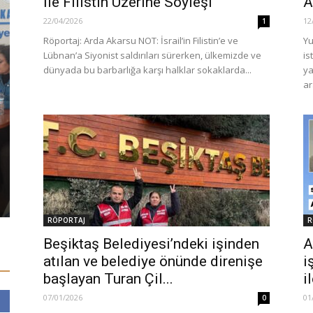
İle Filistin Üzerine Söyleşi
A
22/04/2026
12
1
Röportaj: Arda Akarsu NOT: İsrail’in Filistin’e ve
Yu
Lübnan’a Siyonist saldırıları sürerken, ülkemizde ve
is
dünyada bu barbarlığa karşı halklar sokaklarda...
ya
ar
GÜNCEL
GÜNCEL
Devlet Bahçeli: “Üniversite
sınavlarını kaldıracağımız günler
Umut-Sen M
çok uzak değil”
konferansı
20/06/2023
0
05/11/2023
RÖPORTAJ
R
Beşiktaş Belediyesi’ndeki işinden
A
atılan ve belediye önünde direnişe
i
başlayan Turan Çil...
i
07/01/2026
01
0