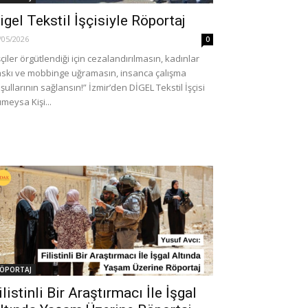
igel Tekstil İşçisiyle Röportaj
/05/2026
0
şçiler örgütlendiği için cezalandırılmasın, kadınlar
skı ve mobbinge uğramasın, insanca çalışma
şullarının sağlansın!” İzmir’den DİGEL Tekstil İşçisi
meysa Kişi...
ÖPORTAJ
ilistinli Bir Araştırmacı İle İşgal