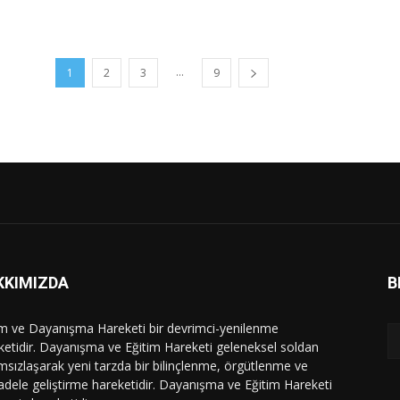
...
1
2
3
9
KKIMIZDA
B
im ve Dayanışma Hareketi bir devrimci-yenilenme
ketidir. Dayanışma ve Eğitim Hareketi geleneksel soldan
msızlaşarak yeni tarzda bir bilinçlenme, örgütlenme ve
dele geliştirme hareketidir. Dayanışma ve Eğitim Hareketi