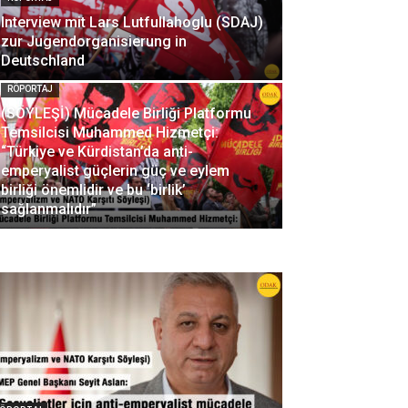
Interview mit Lars Lutfullahoglu (SDAJ)
zur Jugendorganisierung in
Deutschland
RÖPORTAJ
(SÖYLEŞİ) Mücadele Birliği Platformu
Temsilcisi Muhammed Hizmetçi:
“Türkiye ve Kürdistan’da anti-
emperyalist güçlerin güç ve eylem
birliği önemlidir ve bu ‘birlik’
sağlanmalıdır”