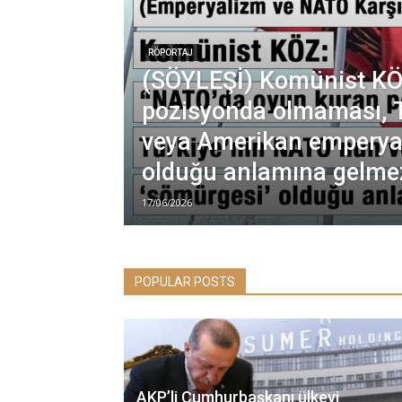
RÖPORTAJ
(SÖYLEŞİ) Komünist KÖ
pozisyonda olmaması, 
veya Amerikan emperyal
olduğu anlamına gelme
17/06/2026
POPULAR POSTS
AKP’li Cumhurbaşkanı ülkeyi