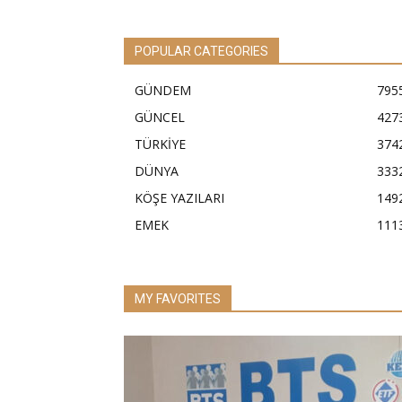
POPULAR CATEGORIES
GÜNDEM
795
GÜNCEL
427
TÜRKİYE
374
DÜNYA
333
KÖŞE YAZILARI
149
EMEK
111
MY FAVORITES