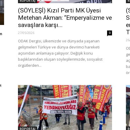
RÖPORTAJ
R
(SÖYLEŞİ) Kızıl Parti MK Üyesi
(
Metehan Akman: “Emperyalizme ve
S
savaşlara karşı...
e
T
27/05/2026
0
in
26
ODAK Dergisi, ülkemizde ve dünyada yaşanan
gelişmeleri Türkiye ve dünya devrimci hareketi
OD
açısından anlamaya çalışıyor. Değişik konu
ge
başlıklarından oluşan söyleşilerimizde, sosyalist
aç
örgütlerden...
ba
ör
i
RÖPORTAJ
R