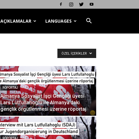
AÇIKLAMALAR
LANGUAGES
ÖZEL İÇERIKLER
RÖPORTAJ
Almanya Sosyalist İşçi Gençliği üyesi
Lars Lutfullahoglu ile Almanya’daki
gençlik örgütlenmesi üzerine röportaj
RÖPORTAJ