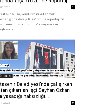
ltında Yaşam Üzerine Röportaj
/03/2026
1
suf Avcı R. Isa, kendi ismini kullanmak
temediğinde dolayı ‘R.Isa’ ismi ile röportajımızı
yınlamamızı istedi. Kudüs’te yaşayan ve
aştırmacı,...
DÜNYA
altepe’de 7.
PUTİN: SIRANIN BİZE GEL
nı düzenliyor
BEKLEMEYECEĞİZ
0
16/11/2015
0
ÖPORTAJ
taşehir Belediyesi’nde çalışırken
şten çıkarılan işçi Seyhan Özkan
le yaşadığı haksızlığı...
/11/2025
0