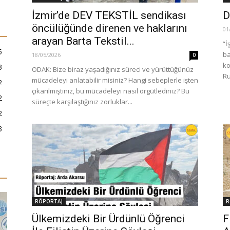
İzmir’de DEV TEKSTİL sendikası
D
öncülüğünde direnen ve haklarını
01
arayan Barta Tekstil...
“İ
5
ba
18/05/2026
0
ko
3
ODAK: Bize biraz yaşadığınız süreci ve yürüttüğünüz
Ru
mücadeleyi anlatabilir misiniz? Hangi sebeplerle işten
2
çıkarılmıştınız, bu mücadeleyi nasıl örgütlediniz? Bu
2
süreçte karşılaştığınız zorluklar...
2
3
RÖPORTAJ
R
Ülkemizdeki Bir Ürdünlü Öğrenci
F