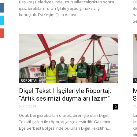
Beşiktaş Belediyesi'nde uzun yıllar çalıştıktan sonra
OD
işsiz bırakılan Turan Çil ile yaşadığı haksızlığı
Be
konuştuk. Eşi Yeşim Çil'in de aynı...
ha
Se
RÖPORTAJ
R
Digel Tekstil İşçileriyle Röportaj:
M
“Artık sesimizi duymaları lazım”
S
24/10/2025
12
0
Odak Dergisi okurları olarak, direnişte olan Digel
İz
Tekstil işçileri ile röportaj gerçekleştirdik. Gaziemir
İz
Ege Serbest Bölgesi’nde bulunan Digel Tekstil’in,...
ka
bir