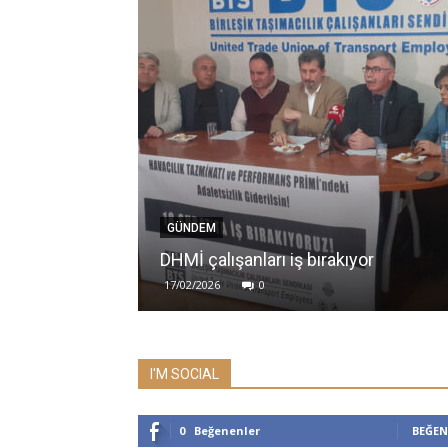
GÜNDEM
DHMİ çalışanları iş bırakıyor
17/02/2026
0
I'M SOCIAL
0
Beğenenler
BEĞEN