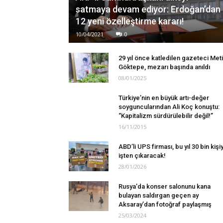
satmaya devam ediyor: Erdoğan’dan
12 yeni özelleştirme kararı!
10/04/2021
0
29 yıl önce katledilen gazeteci Met
Göktepe, mezarı başında anıldı
08/01/2025
Türkiye’nin en büyük artı-değer
soyguncularından Ali Koç konuştu:
“Kapitalizm sürdürülebilir değil!”
16/11/2015
ABD’li UPS firması, bu yıl 30 bin kişiy
işten çıkaracak!
28/01/2026
Rusya’da konser salonunu kana
bulayan saldırgan geçen ay
Aksaray’dan fotoğraf paylaşmış
25/03/2024